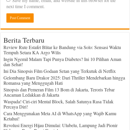
Save my name, email, and website in this browser for the
next time I comment.
Berita Terbaru
Review Rute Estafet Blitar ke Bandung via Solo: Sensasi Waktu
Tempuh Setara KA Argo Wilis
Ingin Ngemil Malam Tapi Punya Diabetes? Ini 10 Pilihan Aman
dan Sehat!
Ini Dia Sinopsis Film Godaan Setan yang Terkutuk di Netflix
Gelombang Baru Drakor 2025: Dari Thriller Mendebarkan hingga
Romansa yang Menggugah Hati
Sinopsis dan Pemeran Film 13 Bom di Jakarta, Teroris Tebar
Ancaman Ledakkan di Jakarta
Waspada! Ciri-ciri Mental Block, Salah Satunya Rasa Tidak
Percaya Diri!
Cara Menggunakan Meta AI di WhatsApp yang Wajib Kamu
Ketahui!
Revolusi Energi Hijau Dimulai: Ulubelu, Lampung Jadi Pionir