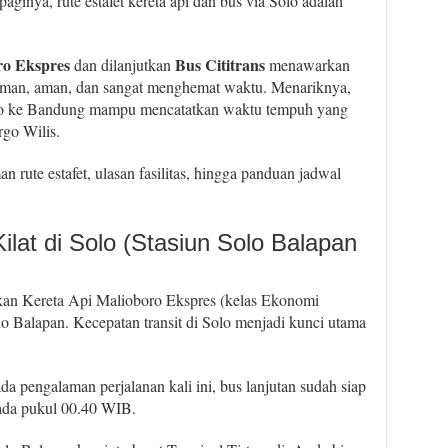
ginya, rute estafet kereta api dan bus via Solo adalah
ro Ekspres
Bus Cititrans
dan dilanjutkan
menawarkan
man, aman, dan sangat menghemat waktu. Menariknya,
olo ke Bandung mampu mencatatkan waktu tempuh yang
rgo Wilis.
 rute estafet, ulasan fasilitas, hingga panduan jadwal
ilat di Solo (Stasiun Solo Balapan
kan Kereta Api Malioboro Ekspres (kelas Ekonomi
lo Balapan. Kecepatan transit di Solo menjadi kunci utama
da pengalaman perjalanan kali ini, bus lanjutan sudah siap
ada pukul 00.40 WIB.