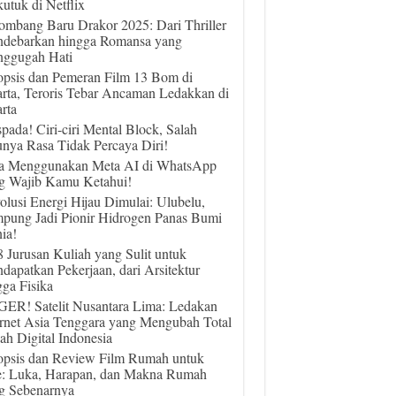
utuk di Netflix
ombang Baru Drakor 2025: Dari Thriller
debarkan hingga Romansa yang
ggugah Hati
opsis dan Pemeran Film 13 Bom di
arta, Teroris Tebar Ancaman Ledakkan di
rta
pada! Ciri-ciri Mental Block, Salah
unya Rasa Tidak Percaya Diri!
a Menggunakan Meta AI di WhatsApp
g Wajib Kamu Ketahui!
olusi Energi Hijau Dimulai: Ulubelu,
pung Jadi Pionir Hidrogen Panas Bumi
ia!
 8 Jurusan Kuliah yang Sulit untuk
dapatkan Pekerjaan, dari Arsitektur
gga Fisika
ER! Satelit Nusantara Lima: Ledakan
ernet Asia Tenggara yang Mengubah Total
ah Digital Indonesia
opsis dan Review Film Rumah untuk
e: Luka, Harapan, dan Makna Rumah
g Sebenarnya