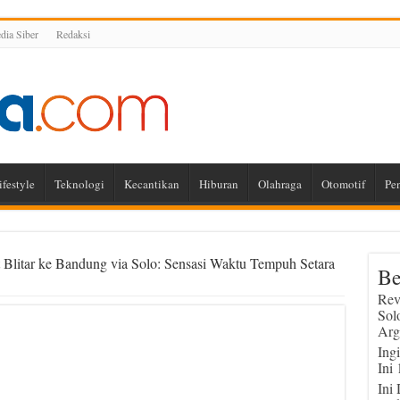
ia Siber
Redaksi
ifestyle
Teknologi
Kecantikan
Hiburan
Olahraga
Otomotif
Pe
 Blitar ke Bandung via Solo: Sensasi Waktu Tempuh Setara
Be
Rev
Sol
Arg
Ing
Ini
Ini