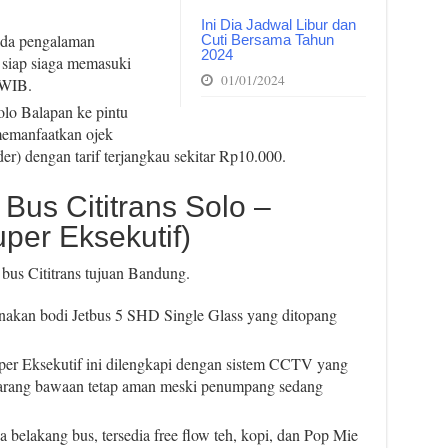
Ini Dia Jadwal Libur dan
pada pengalaman
Cuti Bersama Tahun
2024
h siap siaga memasuki
01/01/2024
 WIB.
olo Balapan ke pintu
memanfaatkan ojek
der) dengan tarif terjangkau sekitar Rp10.000.
 Bus Cititrans Solo –
per Eksekutif)
bus Cititrans tujuan Bandung.
akan bodi Jetbus 5 SHD Single Glass yang ditopang
r Eksekutif ini dilengkapi dengan sistem CCTV yang
a barang bawaan tetap aman meski penumpang sedang
a belakang bus, tersedia free flow teh, kopi, dan Pop Mie