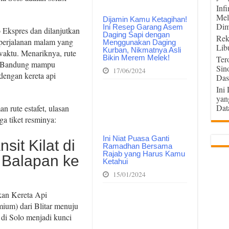
Inf
Mel
Dijamin Kamu Ketagihan!
Dim
Ini Resep Garang Asem
 Ekspres dan dilanjutkan
Daging Sapi dengan
Rek
perjalanan malam yang
Menggunakan Daging
Lib
Kurban, Nikmatnya Asli
aktu. Menariknya, rute
Bikin Merem Melek!
Ter
ke Bandung mampu
Sin
17/06/2024
dengan kereta api
Das
Ini
yan
Dat
n rute estafet, ulasan
ga tiket resminya:
Ini Niat Puasa Ganti
it Kilat di
Ramadhan Bersama
Rajab yang Harus Kamu
 Balapan ke
Ketahui
15/01/2024
kan Kereta Api
ium) dari Blitar menuju
 di Solo menjadi kunci