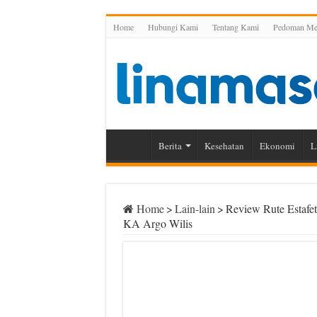
Home
Hubungi Kami
Tentang Kami
Pedoman Med
Berita
Kesehatan
Ekonomi
L
Home
>
Lain-lain
>
Review Rute Estafet
KA Argo Wilis