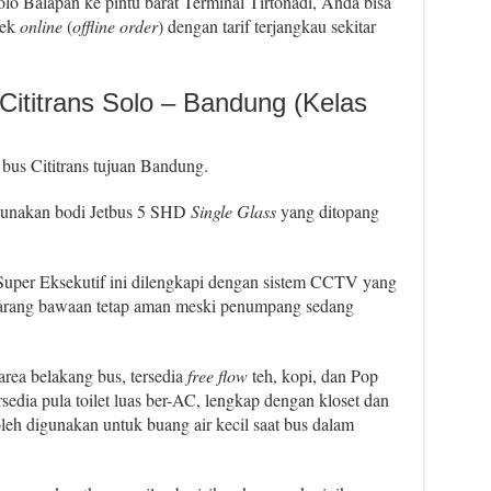
lo Balapan ke pintu barat Terminal Tirtonadi, Anda bisa
jek
online
(
offline order
) dengan tarif terjangkau sekitar
 Cititrans Solo – Bandung (Kelas
bus Cititrans tujuan Bandung.
nakan bodi Jetbus 5 SHD
Single Glass
yang ditopang
Super Eksekutif ini dilengkapi dengan sistem CCTV yang
a barang bawaan tetap aman meski penumpang sedang
rea belakang bus, tersedia
free flow
teh, kopi, dan Pop
sedia pula toilet luas ber-AC, lengkap dengan kloset dan
leh digunakan untuk buang air kecil saat bus dalam