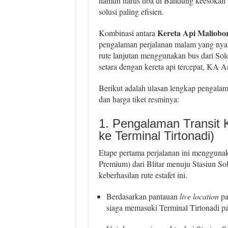
namun harus tiba di Bandung keesokan pa
solusi paling efisien.
Kereta Api Maliobo
Kombinasi antara
pengalaman perjalanan malam yang nya
rute lanjutan menggunakan bus dari S
setara dengan kereta api tercepat, KA A
Berikut adalah ulasan lengkap pengalaman
dan harga tiket resminya:
1. Pengalaman Transit K
ke Terminal Tirtonadi)
Etape pertama perjalanan ini mengguna
Premium) dari Blitar menuju Stasiun So
keberhasilan rute estafet ini.
Berdasarkan pantauan
live location
pa
siaga memasuki Terminal Tirtonadi p