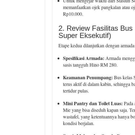
Untuk mengejar waktu dari Stasiun So
memanfaatkan ojek pangkalan atau o
Rp10.000.
2. Review Fasilitas Bus
Super Eksekutif)
Etape kedua dilanjutkan dengan armada 
Spesifikasi Armada:
Armada menggu
sasis tangguh Hino RM 280.
Keamanan Penumpang:
Bus kelas 
terus aktif di dalam kabin, sehingg
tertidur pulas.
Mini Pantry dan Toilet Luas:
Pada a
Mie yang bisa diseduh kapan saja. Ter
wastafel, yang ketentuannya hanya bo
kondisi berjalan.