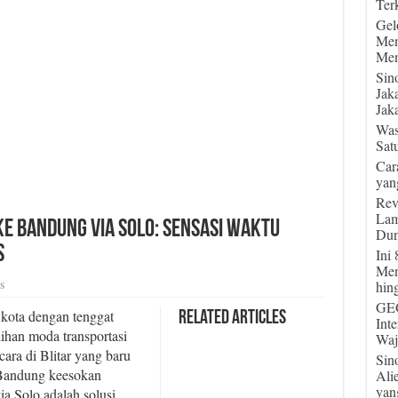
Terk
Gel
Men
Men
Sin
Jak
Jaka
Was
Sat
Car
yan
Rev
Lam
ke Bandung via Solo: Sensasi Waktu
Dun
s
Ini
Men
s
hin
GEG
 kota dengan tenggat
Related Articles
Int
ihan moda transportasi
Waj
cara di Blitar yang baru
Sin
 Bandung keesokan
Ali
yan
via Solo adalah solusi