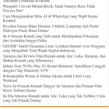
Ancaman Ledakkan di Jakarta
Waspada! Ciri-ciri Mental Block, Salah Satunya Rasa Tidak
Percaya Diri!
Cara Menggunakan Meta AI di WhatsApp yang Wajib Kamu
Ketahui!
Revolusi Energi Hijau Dimulai: Ulubelu, Lampung Jadi Pionir
Hidrogen Panas Bumi Dunia!
Ini 8 Jurusan Kuliah yang Sulit untuk Mendapatkan Pekerjaan,
dari Arsitektur hingga Fisika
GEGER! Satelit Nusantara Lima: Ledakan Internet Asia Tenggara
yang Mengubah Total Wajah Digital Indonesia
Sinopsis dan Review Film Rumah untuk Alie: Luka, Harapan, dan
Makna Rumah yang Sebenarnya
Infinix Note 50 Pro Plus 5G Resmi Meluncur: Spesifikasi Canggih
dengan Chip Dimensity 8350
Rekomendasi Wisata di Sekitar Jakarta untuk Libur Long
Weekend
Teror Jin Perusak Rumah Tangga! Ini Sinopsis dan Pemain Film
Horor Terbaru Dasim
Ini Dia Sinopsis Rumah untuk Alie: Luka yang Tak Terlihat, Cinta
yang Tak Pernah Datang