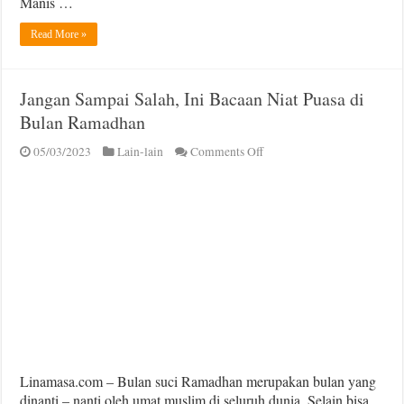
Manis …
Read More »
Jangan Sampai Salah, Ini Bacaan Niat Puasa di
Bulan Ramadhan
on
05/03/2023
Lain-lain
Comments Off
Jangan
Sampai
Salah,
Ini
Bacaan
Niat
Puasa
di
Bulan
Ramadhan
Linamasa.com – Bulan suci Ramadhan merupakan bulan yang
dinanti – nanti oleh umat muslim di seluruh dunia. Selain bisa