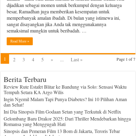
dijadikan sebagai momen untuk berkumpul dengan keluarga
besar, Ramadhan juga memberikan kesempatan untuk
memperbanyak amalan ibadah. Di bulan yang istimewa ini,
sangat disayangkan jika Anda tak menggunakannya
semaksimal mungkin untuk beribadah. …
Read More »
1
2
3
4
5
»
...
Last »
Page 1 of 7
Berita Terbaru
Review Rute Estafet Blitar ke Bandung via Solo: Sensasi Waktu
Tempuh Setara KA Argo Wilis
Ingin Ngemil Malam Tapi Punya Diabetes? Ini 10 Pilihan Aman
dan Sehat!
Ini Dia Sinopsis Film Godaan Setan yang Terkutuk di Netflix
Gelombang Baru Drakor 2025: Dari Thriller Mendebarkan hingga
Romansa yang Menggugah Hati
Sinopsis dan Pemeran Film 13 Bom di Jakarta, Teroris Tebar