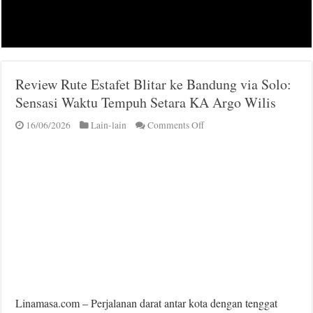
Review Rute Estafet Blitar ke Bandung via Solo:
Sensasi Waktu Tempuh Setara KA Argo Wilis
on
16/06/2026
Lain-lain
Comments Off
Review
Rute
Estafet
Blitar
ke
Bandung
via
Solo:
Sensasi
Waktu
Tempuh
Setara
KA
Argo
Linamasa.com – Perjalanan darat antar kota dengan tenggat