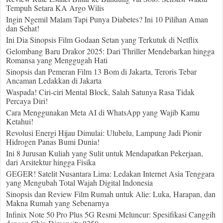
Tempuh Setara KA Argo Wilis
Ingin Ngemil Malam Tapi Punya Diabetes? Ini 10 Pilihan Aman
dan Sehat!
Ini Dia Sinopsis Film Godaan Setan yang Terkutuk di Netflix
Gelombang Baru Drakor 2025: Dari Thriller Mendebarkan hingga
Romansa yang Menggugah Hati
Sinopsis dan Pemeran Film 13 Bom di Jakarta, Teroris Tebar
Ancaman Ledakkan di Jakarta
Waspada! Ciri-ciri Mental Block, Salah Satunya Rasa Tidak
Percaya Diri!
Cara Menggunakan Meta AI di WhatsApp yang Wajib Kamu
Ketahui!
Revolusi Energi Hijau Dimulai: Ulubelu, Lampung Jadi Pionir
Hidrogen Panas Bumi Dunia!
Ini 8 Jurusan Kuliah yang Sulit untuk Mendapatkan Pekerjaan,
dari Arsitektur hingga Fisika
GEGER! Satelit Nusantara Lima: Ledakan Internet Asia Tenggara
yang Mengubah Total Wajah Digital Indonesia
Sinopsis dan Review Film Rumah untuk Alie: Luka, Harapan, dan
Makna Rumah yang Sebenarnya
Infinix Note 50 Pro Plus 5G Resmi Meluncur: Spesifikasi Canggih