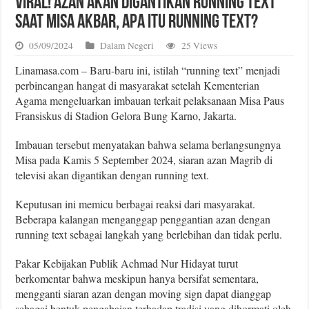
Viral! Azan Akan Digantikan Running Text
Saat Misa Akbar, Apa Itu Running Text?
05/09/2024
Dalam Negeri
25 Views
Linamasa.com – Baru-baru ini, istilah “running text” menjadi
perbincangan hangat di masyarakat setelah Kementerian
Agama mengeluarkan imbauan terkait pelaksanaan Misa Paus
Fransiskus di Stadion Gelora Bung Karno, Jakarta.
Imbauan tersebut menyatakan bahwa selama berlangsungnya
Misa pada Kamis 5 September 2024, siaran azan Magrib di
televisi akan digantikan dengan running text.
Keputusan ini memicu berbagai reaksi dari masyarakat.
Beberapa kalangan menganggap penggantian azan dengan
running text sebagai langkah yang berlebihan dan tidak perlu.
Pakar Kebijakan Publik Achmad Nur Hidayat turut
berkomentar bahwa meskipun hanya bersifat sementara,
mengganti siaran azan dengan moving sign dapat dianggap
sebagai bentuk pengabaian terhadap tradisi yang dihormati oleh