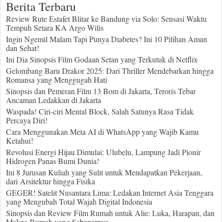
Berita Terbaru
Review Rute Estafet Blitar ke Bandung via Solo: Sensasi Waktu
Tempuh Setara KA Argo Wilis
Ingin Ngemil Malam Tapi Punya Diabetes? Ini 10 Pilihan Aman
dan Sehat!
Ini Dia Sinopsis Film Godaan Setan yang Terkutuk di Netflix
Gelombang Baru Drakor 2025: Dari Thriller Mendebarkan hingga
Romansa yang Menggugah Hati
Sinopsis dan Pemeran Film 13 Bom di Jakarta, Teroris Tebar
Ancaman Ledakkan di Jakarta
Waspada! Ciri-ciri Mental Block, Salah Satunya Rasa Tidak
Percaya Diri!
Cara Menggunakan Meta AI di WhatsApp yang Wajib Kamu
Ketahui!
Revolusi Energi Hijau Dimulai: Ulubelu, Lampung Jadi Pionir
Hidrogen Panas Bumi Dunia!
Ini 8 Jurusan Kuliah yang Sulit untuk Mendapatkan Pekerjaan,
dari Arsitektur hingga Fisika
GEGER! Satelit Nusantara Lima: Ledakan Internet Asia Tenggara
yang Mengubah Total Wajah Digital Indonesia
Sinopsis dan Review Film Rumah untuk Alie: Luka, Harapan, dan
Makna Rumah yang Sebenarnya