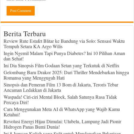
Berita Terbaru
Review Rute Estafet Blitar ke Bandung via Solo: Sensasi Waktu
Tempuh Setara KA Argo Wilis
Ingin Ngemil Malam Tapi Punya Diabetes? Ini 10 Pilihan Aman
dan Sehat!
Ini Dia Sinopsis Film Godaan Setan yang Terkutuk di Netflix
Gelombang Baru Drakor 2025: Dari Thriller Mendebarkan hingga
Romansa yang Menggugah Hati
Sinopsis dan Pemeran Film 13 Bom di Jakarta, Teroris Tebar
Ancaman Ledakkan di Jakarta
Waspada! Ciri-ciri Mental Block, Salah Satunya Rasa Tidak
Percaya Diri!
Cara Menggunakan Meta AI di WhatsApp yang Wajib Kamu
Ketahui!
Revolusi Energi Hijau Dimulai: Ulubelu, Lampung Jadi Pionir
Hidrogen Panas Bumi Dunia!
Ini 8 Jurusan Kuliah yang Sulit untuk Mendapatkan Pekerjaan,