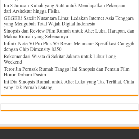
Ini 8 Jurusan Kuliah yang Sulit untuk Mendapatkan Pekerjaan,
dari Arsitektur hingga Fisika
GEGER! Satelit Nusantara Lima: Ledakan Internet Asia Tenggara
yang Mengubah Total Wajah Digital Indonesia
Sinopsis dan Review Film Rumah untuk Alie: Luka, Harapan, dan
Makna Rumah yang Sebenarnya
Infinix Note 50 Pro Plus 5G Resmi Meluncur: Spesifikasi Canggih
dengan Chip Dimensity 8350
Rekomendasi Wisata di Sekitar Jakarta untuk Libur Long
Weekend
Teror Jin Perusak Rumah Tangga! Ini Sinopsis dan Pemain Film
Horor Terbaru Dasim
Ini Dia Sinopsis Rumah untuk Alie: Luka yang Tak Terlihat, Cinta
yang Tak Pernah Datang