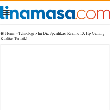
Home
>
Teknologi
>
Ini Dia Spesifikasi Realme 13, Hp Gaming
Kualitas Terbaik!