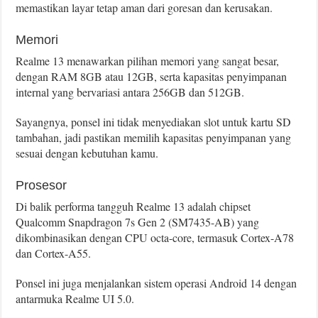
memastikan layar tetap aman dari goresan dan kerusakan.
Memori
Realme 13 menawarkan pilihan memori yang sangat besar,
dengan RAM 8GB atau 12GB, serta kapasitas penyimpanan
internal yang bervariasi antara 256GB dan 512GB.
Sayangnya, ponsel ini tidak menyediakan slot untuk kartu SD
tambahan, jadi pastikan memilih kapasitas penyimpanan yang
sesuai dengan kebutuhan kamu.
Prosesor
Di balik performa tangguh Realme 13 adalah chipset
Qualcomm Snapdragon 7s Gen 2 (SM7435-AB) yang
dikombinasikan dengan CPU octa-core, termasuk Cortex-A78
dan Cortex-A55.
Ponsel ini juga menjalankan sistem operasi Android 14 dengan
antarmuka Realme UI 5.0.