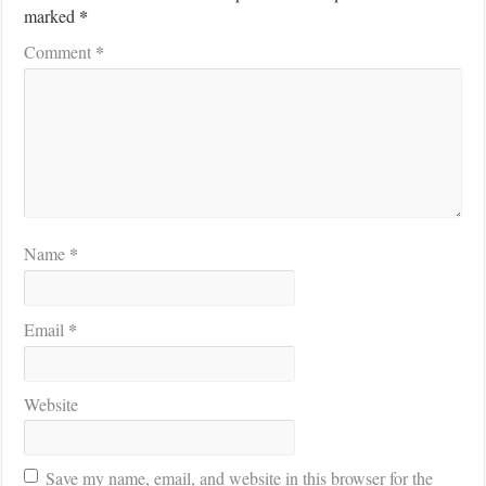
*
marked
*
Comment
*
Name
*
Email
Website
Save my name, email, and website in this browser for the