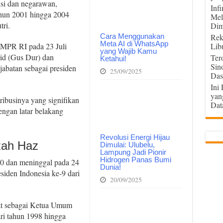
isi dan negarawan,
Inf
ahun 2001 hingga 2004
Mel
ri.
Dim
Cara Menggunakan
Rek
Meta AI di WhatsApp
 MPR RI pada 23 Juli
Lib
yang Wajib Kamu
d (Gus Dur) dan
Ter
Ketahui!
Sin
batan sebagai presiden
25/09/2025
Das
Ini
yan
ibusinya yang signifikan
Dat
engan latar belakang
Revolusi Energi Hijau
zah Haz
Dimulai: Ulubelu,
Lampung Jadi Pionir
Hidrogen Panas Bumi
40 dan meninggal pada 24
Dunia!
esiden Indonesia ke-9 dari
20/09/2025
bat sebagai Ketua Umum
ri tahun 1998 hingga