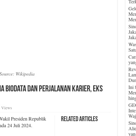
Terk
Gel
Men
Men
Sin
Jak
Jaka
Was
Sat
Car
yan
Rev
Source: Wikipedia
Lam
Dun
Ini
Dia Biodata dan Perjalanan Karier, Eks
Men
hin
GEG
 Views
Int
Waj
akil Presiden Republik
Related Articles
Sin
ada 24 Juli 2024.
Ali
yan