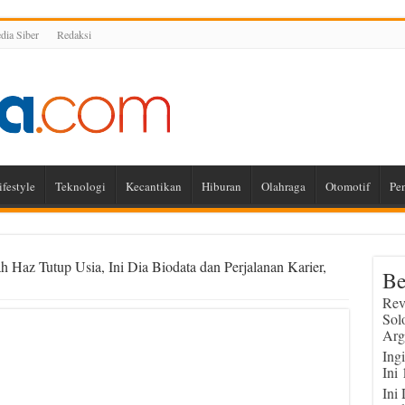
ia Siber
Redaksi
ifestyle
Teknologi
Kecantikan
Hiburan
Olahraga
Otomotif
Pe
 Haz Tutup Usia, Ini Dia Biodata dan Perjalanan Karier,
Be
Rev
Sol
Arg
Ing
Ini
Ini