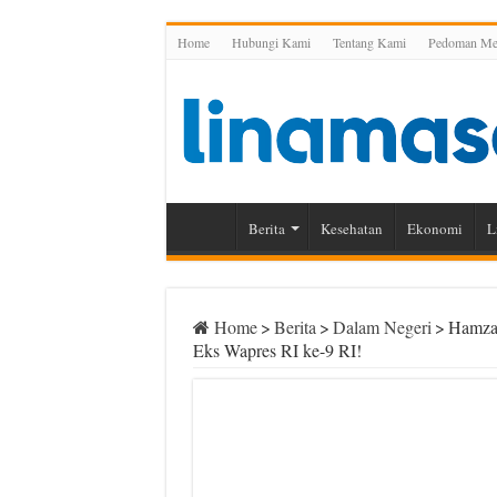
Home
Hubungi Kami
Tentang Kami
Pedoman Med
Berita
Kesehatan
Ekonomi
L
Home
>
Berita
>
Dalam Negeri
>
Hamzah
Eks Wapres RI ke-9 RI!