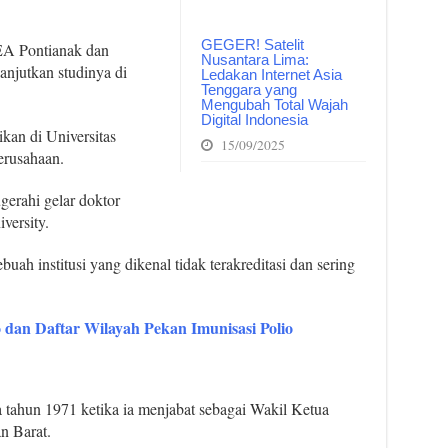
GEGER! Satelit
EA Pontianak dan
Nusantara Lima:
njutkan studinya di
Ledakan Internet Asia
Tenggara yang
Mengubah Total Wajah
Digital Indonesia
kan di Universitas
15/09/2025
erusahaan.
erahi gelar doktor
versity.
ah institusi yang dikenal tidak terakreditasi dan sering
 dan Daftar Wilayah Pekan Imunisasi Polio
 tahun 1971 ketika ia menjabat sebagai Wakil Ketua
 Barat.