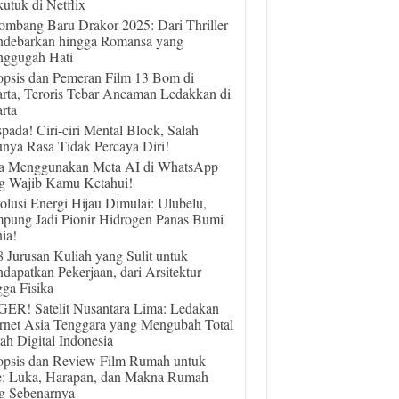
utuk di Netflix
ombang Baru Drakor 2025: Dari Thriller
debarkan hingga Romansa yang
ggugah Hati
opsis dan Pemeran Film 13 Bom di
arta, Teroris Tebar Ancaman Ledakkan di
rta
pada! Ciri-ciri Mental Block, Salah
unya Rasa Tidak Percaya Diri!
a Menggunakan Meta AI di WhatsApp
g Wajib Kamu Ketahui!
olusi Energi Hijau Dimulai: Ulubelu,
pung Jadi Pionir Hidrogen Panas Bumi
ia!
 8 Jurusan Kuliah yang Sulit untuk
dapatkan Pekerjaan, dari Arsitektur
gga Fisika
ER! Satelit Nusantara Lima: Ledakan
ernet Asia Tenggara yang Mengubah Total
ah Digital Indonesia
opsis dan Review Film Rumah untuk
e: Luka, Harapan, dan Makna Rumah
g Sebenarnya