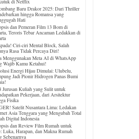
utuk di Netflix
ombang Baru Drakor 2025: Dari Thriller
debarkan hingga Romansa yang
ggugah Hati
opsis dan Pemeran Film 13 Bom di
arta, Teroris Tebar Ancaman Ledakkan di
rta
pada! Ciri-ciri Mental Block, Salah
unya Rasa Tidak Percaya Diri!
a Menggunakan Meta AI di WhatsApp
g Wajib Kamu Ketahui!
olusi Energi Hijau Dimulai: Ulubelu,
pung Jadi Pionir Hidrogen Panas Bumi
ia!
 8 Jurusan Kuliah yang Sulit untuk
dapatkan Pekerjaan, dari Arsitektur
gga Fisika
ER! Satelit Nusantara Lima: Ledakan
ernet Asia Tenggara yang Mengubah Total
ah Digital Indonesia
opsis dan Review Film Rumah untuk
e: Luka, Harapan, dan Makna Rumah
g Sebenarnya