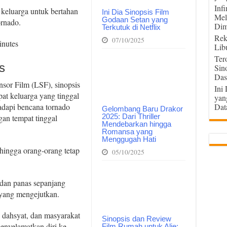
Inf
keluarga untuk bertahan
Ini Dia Sinopsis Film
Mel
Godaan Setan yang
ornado.
Dim
Terkutuk di Netflix
Rek
07/10/2025
inutes
Lib
Ter
s
Sin
Das
sor Film (LSF), sinopsis
Ini
at keluarga yang tinggal
yan
adapi bencana tornado
Dat
Gelombang Baru Drakor
2025: Dari Thriller
an tempat tinggal
Mendebarkan hingga
Romansa yang
Menggugah Hati
hingga orang-orang tetap
05/10/2025
 dan panas sepanjang
a yang mengejutkan.
dahsyat, dan masyarakat
Sinopsis dan Review
enyelamatkan diri ke
Film Rumah untuk Alie: