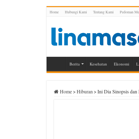
Home
Hubungi Kami
Tentang Kami
Pedoman Med
Berita
Kesehatan
Ekonomi
L
Home
>
Hiburan
>
Ini Dia Sinopsis dan