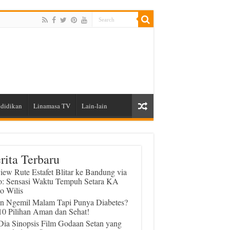
didikan
Linamasa TV
Lain-lain
rita Terbaru
iew Rute Estafet Blitar ke Bandung via
o: Sensasi Waktu Tempuh Setara KA
o Wilis
in Ngemil Malam Tapi Punya Diabetes?
 10 Pilihan Aman dan Sehat!
 Dia Sinopsis Film Godaan Setan yang