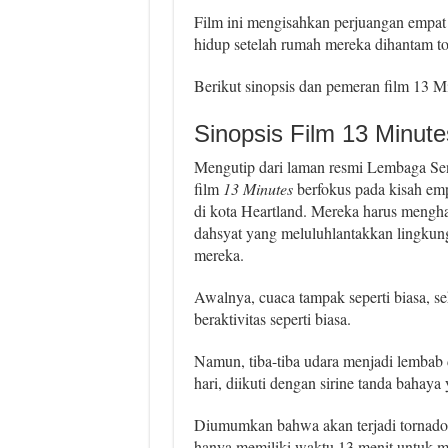
Film ini mengisahkan perjuangan empat 
hidup setelah rumah mereka dihantam t
Berikut sinopsis dan pemeran film 13 M
Sinopsis Film 13 Minute
Mengutip dari laman resmi Lembaga Sen
film
13 Minutes
berfokus pada kisah emp
di kota Heartland. Mereka harus mengh
dahsyat yang meluluhlantakkan lingkung
mereka.
Awalnya, cuaca tampak seperti biasa, se
beraktivitas seperti biasa.
Namun, tiba-tiba udara menjadi lembab
hari, diikuti dengan sirine tanda bahay
Diumumkan bahwa akan terjadi tornado 
hanya memiliki waktu 13 menit untuk m