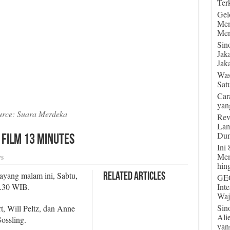
Terk
Gel
Men
Men
Sin
Jak
Jaka
Was
Sat
Car
yan
urce: Suara Merdeka
Rev
Lam
Dun
 Film 13 Minutes
Ini
Men
s
hin
ayang malam ini, Sabtu,
Related Articles
GEG
1.30 WIB.
Int
Waj
Sin
, Will Peltz, dan Anne
Ali
ossling.
yan