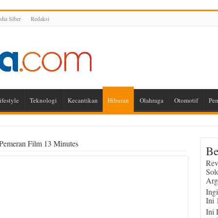
ia Siber
Redaksi
ifestyle
Teknologi
Kecantikan
Hiburan
Olahraga
Otomotif
Pen
 Pemeran Film 13 Minutes
Be
Rev
Sol
Arg
Ing
Ini
Ini