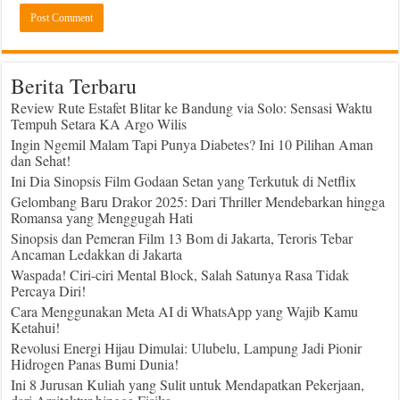
Berita Terbaru
Review Rute Estafet Blitar ke Bandung via Solo: Sensasi Waktu
Tempuh Setara KA Argo Wilis
Ingin Ngemil Malam Tapi Punya Diabetes? Ini 10 Pilihan Aman
dan Sehat!
Ini Dia Sinopsis Film Godaan Setan yang Terkutuk di Netflix
Gelombang Baru Drakor 2025: Dari Thriller Mendebarkan hingga
Romansa yang Menggugah Hati
Sinopsis dan Pemeran Film 13 Bom di Jakarta, Teroris Tebar
Ancaman Ledakkan di Jakarta
Waspada! Ciri-ciri Mental Block, Salah Satunya Rasa Tidak
Percaya Diri!
Cara Menggunakan Meta AI di WhatsApp yang Wajib Kamu
Ketahui!
Revolusi Energi Hijau Dimulai: Ulubelu, Lampung Jadi Pionir
Hidrogen Panas Bumi Dunia!
Ini 8 Jurusan Kuliah yang Sulit untuk Mendapatkan Pekerjaan,