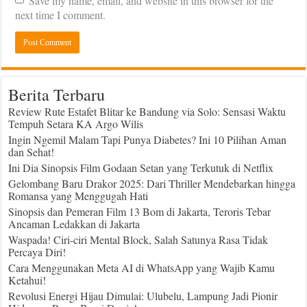
Save my name, email, and website in this browser for the
next time I comment.
Berita Terbaru
Review Rute Estafet Blitar ke Bandung via Solo: Sensasi Waktu
Tempuh Setara KA Argo Wilis
Ingin Ngemil Malam Tapi Punya Diabetes? Ini 10 Pilihan Aman
dan Sehat!
Ini Dia Sinopsis Film Godaan Setan yang Terkutuk di Netflix
Gelombang Baru Drakor 2025: Dari Thriller Mendebarkan hingga
Romansa yang Menggugah Hati
Sinopsis dan Pemeran Film 13 Bom di Jakarta, Teroris Tebar
Ancaman Ledakkan di Jakarta
Waspada! Ciri-ciri Mental Block, Salah Satunya Rasa Tidak
Percaya Diri!
Cara Menggunakan Meta AI di WhatsApp yang Wajib Kamu
Ketahui!
Revolusi Energi Hijau Dimulai: Ulubelu, Lampung Jadi Pionir