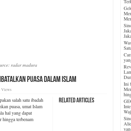
Terk
Gel
Men
Men
Sin
Jak
Jaka
Was
Sat
Car
yan
urce: radar madura
Rev
Lam
Dun
batalkan Puasa dalam Islam
Ini
Men
 Views
hin
kan salah satu ibadah
Related Articles
GEG
nkan puasa, umat Islam
Int
Waj
la hal yang dapat
Sin
ar hingga terbenam
Ali
yan