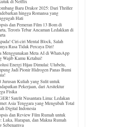
utuk di Netflix
ombang Baru Drakor 2025: Dari Thriller
debarkan hingga Romansa yang
ggugah Hati
opsis dan Pemeran Film 13 Bom di
arta, Teroris Tebar Ancaman Ledakkan di
rta
pada! Ciri-ciri Mental Block, Salah
unya Rasa Tidak Percaya Diri!
a Menggunakan Meta AI di WhatsApp
g Wajib Kamu Ketahui!
olusi Energi Hijau Dimulai: Ulubelu,
pung Jadi Pionir Hidrogen Panas Bumi
ia!
 8 Jurusan Kuliah yang Sulit untuk
dapatkan Pekerjaan, dari Arsitektur
gga Fisika
ER! Satelit Nusantara Lima: Ledakan
ernet Asia Tenggara yang Mengubah Total
ah Digital Indonesia
opsis dan Review Film Rumah untuk
e: Luka, Harapan, dan Makna Rumah
g Sebenarnya