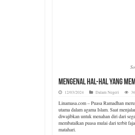
So
Mengenal Hal-hal yang Mem
12/03/2024
Dalam Negeri
36
Linamasa.com – Puasa Ramadhan merupa
utama dalam agama Islam. Saat menjala
diwajibkan untuk menahan diri dari sega
membatalkan puasa mulai dari terbit faj
matahari.