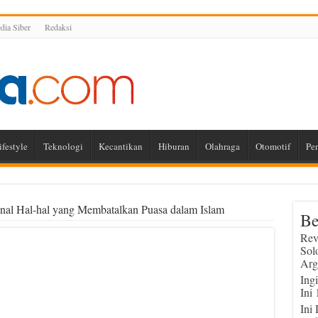
ia Siber
Redaksi
ifestyle
Teknologi
Kecantikan
Hiburan
Olahraga
Otomotif
Pe
al Hal-hal yang Membatalkan Puasa dalam Islam
Be
Rev
Sol
Arg
Ing
Ini
Ini