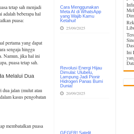
Inf
uasa tetap sah menjadi
Cara Menggunakan
Mel
Meta AI di WhatsApp
ni adalah beberapa hal
Dim
yang Wajib Kamu
alkan puasa:
Ketahui!
Rek
Lib
25/09/2025
Ter
Sin
al pertama yang dapat
Das
ra sengaja hingga
Ini
. Namun, jika hal ini
yan
lupa, puasa tetap sah.
Dat
Revolusi Energi Hijau
Dimulai: Ulubelu,
a Melalui Dua
Lampung Jadi Pionir
Hidrogen Panas Bumi
Dunia!
 dua jalan (mulut atau
20/09/2025
 dalam kasus pengobatan
gap membatalkan puasa
GEGER! Satelit