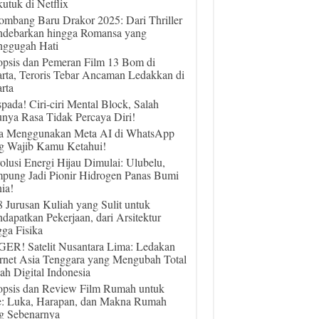
utuk di Netflix
ombang Baru Drakor 2025: Dari Thriller
debarkan hingga Romansa yang
ggugah Hati
opsis dan Pemeran Film 13 Bom di
arta, Teroris Tebar Ancaman Ledakkan di
rta
pada! Ciri-ciri Mental Block, Salah
unya Rasa Tidak Percaya Diri!
a Menggunakan Meta AI di WhatsApp
g Wajib Kamu Ketahui!
olusi Energi Hijau Dimulai: Ulubelu,
pung Jadi Pionir Hidrogen Panas Bumi
ia!
 8 Jurusan Kuliah yang Sulit untuk
dapatkan Pekerjaan, dari Arsitektur
gga Fisika
ER! Satelit Nusantara Lima: Ledakan
ernet Asia Tenggara yang Mengubah Total
ah Digital Indonesia
opsis dan Review Film Rumah untuk
e: Luka, Harapan, dan Makna Rumah
g Sebenarnya