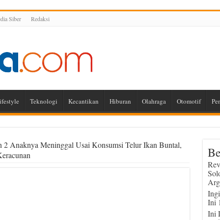
ia Siber
Redaksi
ifestyle
Teknologi
Kecantikan
Hiburan
Olahraga
Otomotif
Pe
n 2 Anaknya Meninggal Usai Konsumsi Telur Ikan Buntal,
Be
 Keracunan
Rev
Sol
Arg
Ing
Ini
Ini