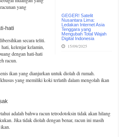
 sebagai hidangan yang
eracunan yang
GEGER! Satelit
Nusantara Lima:
Ledakan Internet Asia
i-hati
Tenggara yang
Mengubah Total Wajah
Digital Indonesia
bersihkan secara teliti.
15/09/2025
 hati, kelenjar kelamin,
buang dengan hati-hati
eh racun.
jenis ikan yang dianjurkan untuk diolah di rumah.
an khusus yang memiliki koki terlatih dalam mengolah ikan
sak
etahui adalah bahwa racun tetrodotoksin tidak akan hilang
ukan. Jika tidak diolah dengan benar, racun ini masih
 ikan.