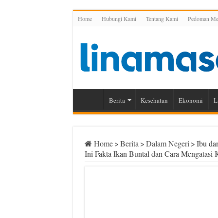
Home
Hubungi Kami
Tentang Kami
Pedoman Med
Berita
Kesehatan
Ekonomi
L
Home
>
Berita
>
Dalam Negeri
>
Ibu da
Ini Fakta Ikan Buntal dan Cara Mengatasi