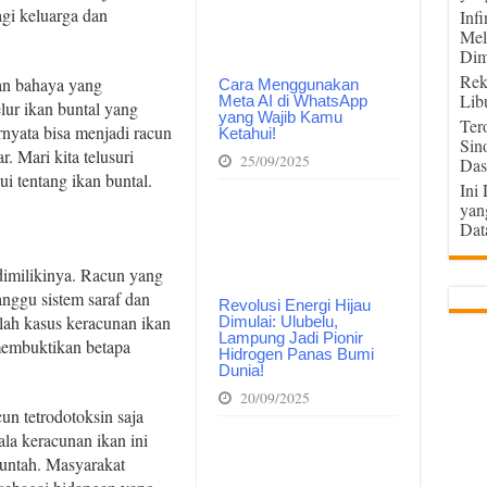
gi keluarga dan
Inf
Mel
Dim
Rek
an bahaya yang
Cara Menggunakan
Lib
Meta AI di WhatsApp
lur ikan buntal yang
yang Wajib Kamu
Ter
rnyata bisa menjadi racun
Ketahui!
Sin
. Mari kita telusuri
25/09/2025
Das
ui tentang ikan buntal.
Ini
yan
Dat
dimilikinya. Racun yang
nggu sistem saraf dan
Revolusi Energi Hijau
mlah kasus keracunan ikan
Dimulai: Ulubelu,
Lampung Jadi Pionir
 membuktikan betapa
Hidrogen Panas Bumi
Dunia!
20/09/2025
n tetrodotoksin saja
la keracunan ikan ini
muntah. Masyarakat