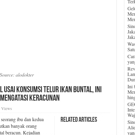
Terk
Gel
Men
Men
Sin
Jak
Jaka
Was
Sat
Car
yan
Rev
Lam
Source: alodokter
Dun
Ini
 Usai Konsumsi Telur Ikan Buntal, Ini
Men
hin
a Mengatasi Keracunan
GEG
 Views
Int
Waj
seorang ibu dan kedua
Related Articles
Sin
jutkan banyak orang
Ali
tal beracun. Kejadian
yan