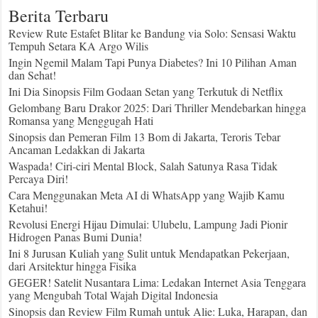
Berita Terbaru
Review Rute Estafet Blitar ke Bandung via Solo: Sensasi Waktu
Tempuh Setara KA Argo Wilis
Ingin Ngemil Malam Tapi Punya Diabetes? Ini 10 Pilihan Aman
dan Sehat!
Ini Dia Sinopsis Film Godaan Setan yang Terkutuk di Netflix
Gelombang Baru Drakor 2025: Dari Thriller Mendebarkan hingga
Romansa yang Menggugah Hati
Sinopsis dan Pemeran Film 13 Bom di Jakarta, Teroris Tebar
Ancaman Ledakkan di Jakarta
Waspada! Ciri-ciri Mental Block, Salah Satunya Rasa Tidak
Percaya Diri!
Cara Menggunakan Meta AI di WhatsApp yang Wajib Kamu
Ketahui!
Revolusi Energi Hijau Dimulai: Ulubelu, Lampung Jadi Pionir
Hidrogen Panas Bumi Dunia!
Ini 8 Jurusan Kuliah yang Sulit untuk Mendapatkan Pekerjaan,
dari Arsitektur hingga Fisika
GEGER! Satelit Nusantara Lima: Ledakan Internet Asia Tenggara
yang Mengubah Total Wajah Digital Indonesia
Sinopsis dan Review Film Rumah untuk Alie: Luka, Harapan, dan