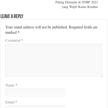
Paling Diminati di SNBP 2023
yang Wajib Kamu Ketahui
Leave a Reply
Your email address will not be published.
Required fields are
*
marked
*
Comment
*
Name
*
Email