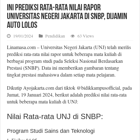
Ini Prediksi Rata-rata Nilai Rapor
Universitas Negeri Jakarta di SNBP, Dijamin
Auto Lolos
19/01/2024
Pendidikan
63 Views
Linamasa.com – Universitas Negeri Jakarta (UNJ) telah merilis
prediksi rata-rata nilai rapor untuk beberapa mata kuliah di
berbagai program studi pada Seleksi Nasional Berdasarkan
Prestasi (SNBP). Data ini memberikan gambaran tentang
tingkat prestasi mahasiswa dalam setiap mata pelajaran.
Dikutip Ayojakarta.com dari tiktok @bidikkampusofficial, pada
Jumat, 19 Januari 2024, berikut adalah prediksi nilai rata-rata
untuk beberapa mata kuliah di UNJ:
Nilai Rata-rata UNJ di SNBP:
Program Studi Sains dan Teknologi