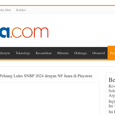
ia Siber
Redaksi
ifestyle
Teknologi
Kecantikan
Hiburan
Olahraga
Otomotif
Pen
eluang Lulus SNBP 2024 dengan NF Juara di Playstore
Be
Rev
Sol
Arg
Ing
Ini
Ini