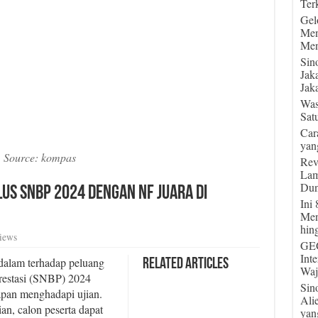
Terk
Gel
Men
Men
Sin
Jak
Jaka
Was
Sat
Car
yan
Source: kompas
Rev
Lam
Dun
us SNBP 2024 dengan NF Juara di
Ini
Men
hin
iews
GEG
Int
alam terhadap peluang
Related Articles
Waj
Prestasi (SNBP) 2024
Sin
apan menghadapi ujian.
Ali
an, calon peserta dapat
yan