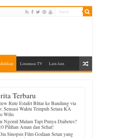
didikan
Linamasa TV
Lain-lain
rita Terbaru
iew Rute Estafet Blitar ke Bandung via
o: Sensasi Waktu Tempuh Setara KA
o Wilis
in Ngemil Malam Tapi Punya Diabetes?
 10 Pilihan Aman dan Sehat!
 Dia Sinopsis Film Godaan Setan yang