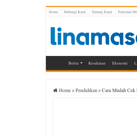
Home
Hubungi Kami
Tentang Kami
Pedoman Med
Berita
Kesehatan
Ekonomi
L
Home
>
Pendidikan
>
Cara Mudah Cek P