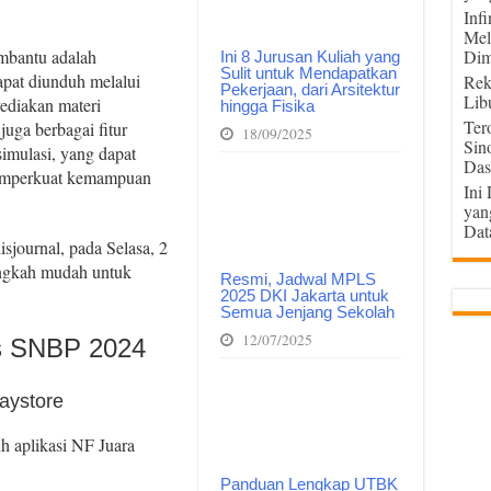
Inf
Mel
embantu adalah
Dim
Ini 8 Jurusan Kuliah yang
Sulit untuk Mendapatkan
pat diunduh melalui
Rek
Pekerjaan, dari Arsitektur
Lib
yediakan materi
hingga Fisika
Ter
juga berbagai fitur
18/09/2025
Sin
simulasi, yang dapat
Das
memperkuat kemampuan
Ini
yan
Dat
sjournal, pada Selasa, 2
angkah mudah untuk
Resmi, Jadwal MPLS
2025 DKI Jakarta untuk
Semua Jenjang Sekolah
12/07/2025
s SNBP 2024
aystore
h aplikasi NF Juara
Panduan Lengkap UTBK