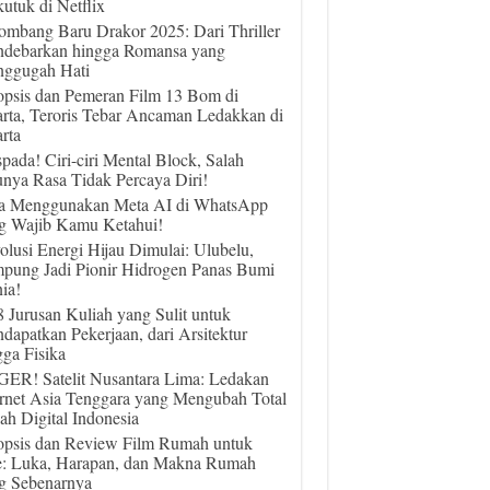
utuk di Netflix
ombang Baru Drakor 2025: Dari Thriller
debarkan hingga Romansa yang
ggugah Hati
opsis dan Pemeran Film 13 Bom di
arta, Teroris Tebar Ancaman Ledakkan di
rta
pada! Ciri-ciri Mental Block, Salah
unya Rasa Tidak Percaya Diri!
a Menggunakan Meta AI di WhatsApp
g Wajib Kamu Ketahui!
olusi Energi Hijau Dimulai: Ulubelu,
pung Jadi Pionir Hidrogen Panas Bumi
ia!
 8 Jurusan Kuliah yang Sulit untuk
dapatkan Pekerjaan, dari Arsitektur
gga Fisika
ER! Satelit Nusantara Lima: Ledakan
ernet Asia Tenggara yang Mengubah Total
ah Digital Indonesia
opsis dan Review Film Rumah untuk
e: Luka, Harapan, dan Makna Rumah
g Sebenarnya