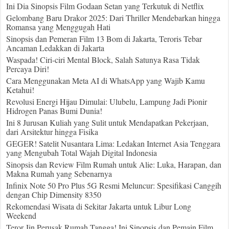
Ini Dia Sinopsis Film Godaan Setan yang Terkutuk di Netflix
Gelombang Baru Drakor 2025: Dari Thriller Mendebarkan hingga
Romansa yang Menggugah Hati
Sinopsis dan Pemeran Film 13 Bom di Jakarta, Teroris Tebar
Ancaman Ledakkan di Jakarta
Waspada! Ciri-ciri Mental Block, Salah Satunya Rasa Tidak
Percaya Diri!
Cara Menggunakan Meta AI di WhatsApp yang Wajib Kamu
Ketahui!
Revolusi Energi Hijau Dimulai: Ulubelu, Lampung Jadi Pionir
Hidrogen Panas Bumi Dunia!
Ini 8 Jurusan Kuliah yang Sulit untuk Mendapatkan Pekerjaan,
dari Arsitektur hingga Fisika
GEGER! Satelit Nusantara Lima: Ledakan Internet Asia Tenggara
yang Mengubah Total Wajah Digital Indonesia
Sinopsis dan Review Film Rumah untuk Alie: Luka, Harapan, dan
Makna Rumah yang Sebenarnya
Infinix Note 50 Pro Plus 5G Resmi Meluncur: Spesifikasi Canggih
dengan Chip Dimensity 8350
Rekomendasi Wisata di Sekitar Jakarta untuk Libur Long
Weekend
Teror Jin Perusak Rumah Tangga! Ini Sinopsis dan Pemain Film