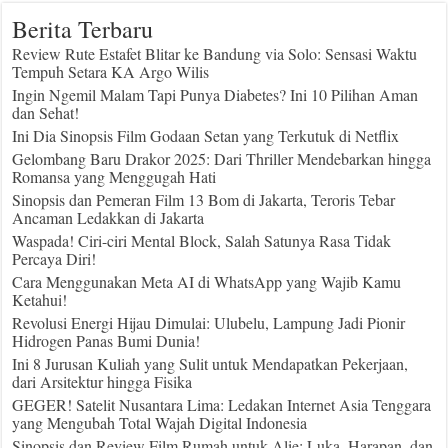
Berita Terbaru
Review Rute Estafet Blitar ke Bandung via Solo: Sensasi Waktu
Tempuh Setara KA Argo Wilis
Ingin Ngemil Malam Tapi Punya Diabetes? Ini 10 Pilihan Aman
dan Sehat!
Ini Dia Sinopsis Film Godaan Setan yang Terkutuk di Netflix
Gelombang Baru Drakor 2025: Dari Thriller Mendebarkan hingga
Romansa yang Menggugah Hati
Sinopsis dan Pemeran Film 13 Bom di Jakarta, Teroris Tebar
Ancaman Ledakkan di Jakarta
Waspada! Ciri-ciri Mental Block, Salah Satunya Rasa Tidak
Percaya Diri!
Cara Menggunakan Meta AI di WhatsApp yang Wajib Kamu
Ketahui!
Revolusi Energi Hijau Dimulai: Ulubelu, Lampung Jadi Pionir
Hidrogen Panas Bumi Dunia!
Ini 8 Jurusan Kuliah yang Sulit untuk Mendapatkan Pekerjaan,
dari Arsitektur hingga Fisika
GEGER! Satelit Nusantara Lima: Ledakan Internet Asia Tenggara
yang Mengubah Total Wajah Digital Indonesia
Sinopsis dan Review Film Rumah untuk Alie: Luka, Harapan, dan