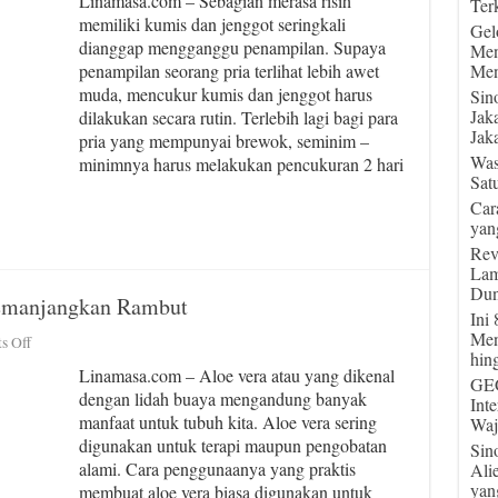
Linamasa.com – Sebagian merasa risih
Terk
Cukur
memiliki kumis dan jenggot seringkali
Kumis,
Gel
dianggap mengganggu penampilan. Supaya
Pahami
Men
Cara
penampilan seorang pria terlihat lebih awet
Men
Ini
muda, mencukur kumis dan jenggot harus
Sin
Agar
Jak
dilakukan secara rutin. Terlebih lagi bagi para
Tak
Jaka
pria yang mempunyai brewok, seminim –
Iritasi
Was
minimnya harus melakukan pencukuran 2 hari
Sat
Car
yan
Rev
Lam
Dun
emanjangkan Rambut
Ini
Men
on
s Off
hin
9
Linamasa.com – Aloe vera atau yang dikenal
Manfaat
GEG
dengan lidah buaya mengandung banyak
Aloe
Int
manfaat untuk tubuh kita. Aloe vera sering
Vera
Waj
Untuk
digunakan untuk terapi maupun pengobatan
Sin
Memanjangkan
alami. Cara penggunaanya yang praktis
Ali
Rambut
yan
membuat aloe vera biasa digunakan untuk