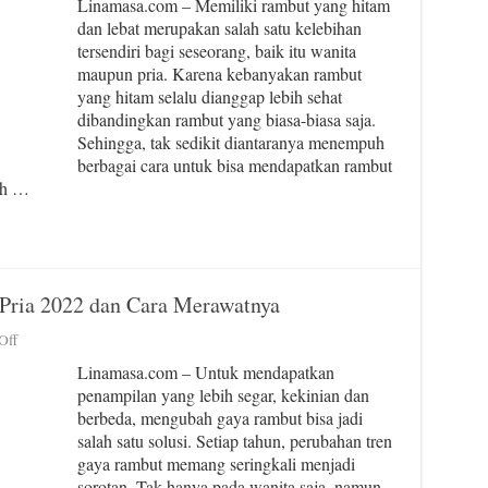
Linamasa.com – Memiliki rambut yang hitam
Cara
dan lebat merupakan salah satu kelebihan
Menghitamkan
tersendiri bagi seseorang, baik itu wanita
Rambut
yang
maupun pria. Karena kebanyakan rambut
Ampuh
yang hitam selalu dianggap lebih sehat
dan
dibandingkan rambut yang biasa-biasa saja.
Alami
Sehingga, tak sedikit diantaranya menempuh
berbagai cara untuk bisa mendapatkan rambut
ah …
Pria 2022 dan Cara Merawatnya
on
Off
10
Linamasa.com – Untuk mendapatkan
Rekomendasi
penampilan yang lebih segar, kekinian dan
Gaya
berbeda, mengubah gaya rambut bisa jadi
Rambut
Pria
salah satu solusi. Setiap tahun, perubahan tren
2022
gaya rambut memang seringkali menjadi
dan
sorotan. Tak hanya pada wanita saja, namun