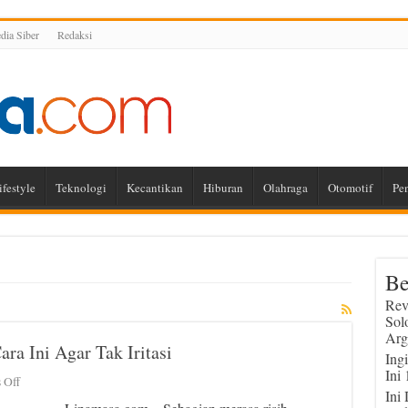
ia Siber
Redaksi
ifestyle
Teknologi
Kecantikan
Hiburan
Olahraga
Otomotif
Pe
Be
Rev
Sol
Arg
ra Ini Agar Tak Iritasi
Ing
Ini
on
 Off
Ini
Sering