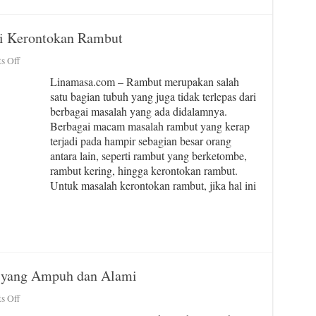
i Kerontokan Rambut
on
s Off
5
Linamasa.com – Rambut merupakan salah
Cara
satu bagian tubuh yang juga tidak terlepas dari
Ampuh
berbagai masalah yang ada didalamnya.
untuk
Mengatasi
Berbagai macam masalah rambut yang kerap
Kerontokan
terjadi pada hampir sebagian besar orang
Rambut
antara lain, seperti rambut yang berketombe,
rambut kering, hingga kerontokan rambut.
Untuk masalah kerontokan rambut, jika hal ini
 yang Ampuh dan Alami
on
s Off
8