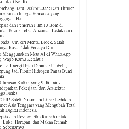
utuk di Netflix
ombang Baru Drakor 2025: Dari Thriller
debarkan hingga Romansa yang
ggugah Hati
opsis dan Pemeran Film 13 Bom di
arta, Teroris Tebar Ancaman Ledakkan di
rta
pada! Ciri-ciri Mental Block, Salah
unya Rasa Tidak Percaya Diri!
a Menggunakan Meta AI di WhatsApp
g Wajib Kamu Ketahui!
olusi Energi Hijau Dimulai: Ulubelu,
pung Jadi Pionir Hidrogen Panas Bumi
ia!
 8 Jurusan Kuliah yang Sulit untuk
dapatkan Pekerjaan, dari Arsitektur
gga Fisika
ER! Satelit Nusantara Lima: Ledakan
ernet Asia Tenggara yang Mengubah Total
ah Digital Indonesia
opsis dan Review Film Rumah untuk
e: Luka, Harapan, dan Makna Rumah
g Sebenarnya