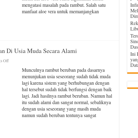
mengatasi masalah pada rambut. Salah satu
Inf
Mel
manfaat aloe vera untuk memanjangkan
Dim
Rek
Lib
Ter
Sin
Das
an Di Usia Muda Secara Alami
Ini
yan
on
s Off
Dat
Cara
Munculnya rambut beruban pada dasarnya
Mengatasi
menunjukan usia seseorang sudah tidak muda
Rambut
lagi karena sistem yang berhubungan dengan
Beruban
Di
hal tersebut sudah tidak berfungsi dengan baik
Usia
lagi. Jadi hasilnya rambut beruban. Namun hal
Muda
itu sudah alami dan sangat normal, sebaliknya
Secara
dengan usia seseorang yang masih muda
Alami
namun sudah beruban tentunya sangat