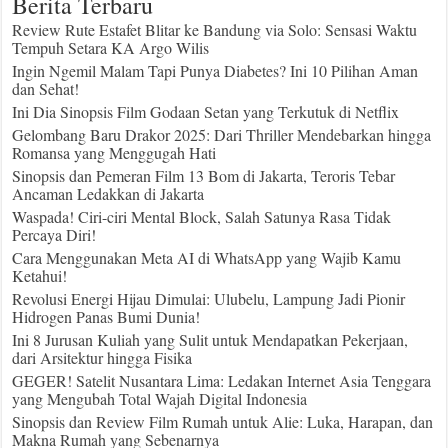
Berita Terbaru
Review Rute Estafet Blitar ke Bandung via Solo: Sensasi Waktu
Tempuh Setara KA Argo Wilis
Ingin Ngemil Malam Tapi Punya Diabetes? Ini 10 Pilihan Aman
dan Sehat!
Ini Dia Sinopsis Film Godaan Setan yang Terkutuk di Netflix
Gelombang Baru Drakor 2025: Dari Thriller Mendebarkan hingga
Romansa yang Menggugah Hati
Sinopsis dan Pemeran Film 13 Bom di Jakarta, Teroris Tebar
Ancaman Ledakkan di Jakarta
Waspada! Ciri-ciri Mental Block, Salah Satunya Rasa Tidak
Percaya Diri!
Cara Menggunakan Meta AI di WhatsApp yang Wajib Kamu
Ketahui!
Revolusi Energi Hijau Dimulai: Ulubelu, Lampung Jadi Pionir
Hidrogen Panas Bumi Dunia!
Ini 8 Jurusan Kuliah yang Sulit untuk Mendapatkan Pekerjaan,
dari Arsitektur hingga Fisika
GEGER! Satelit Nusantara Lima: Ledakan Internet Asia Tenggara
yang Mengubah Total Wajah Digital Indonesia
Sinopsis dan Review Film Rumah untuk Alie: Luka, Harapan, dan
Makna Rumah yang Sebenarnya