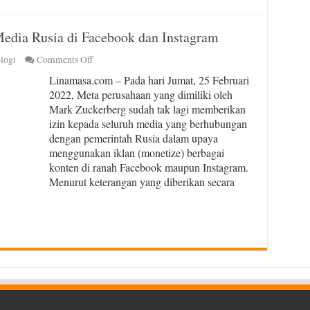
edia Rusia di Facebook dan Instagram
on
logi
Comments Off
Meta
Linamasa.com – Pada hari Jumat, 25 Februari
Setop
2022, Meta perusahaan yang dimiliki oleh
Monetize
Mark Zuckerberg sudah tak lagi memberikan
Konten
Media
izin kepada seluruh media yang berhubungan
Rusia
dengan pemerintah Rusia dalam upaya
di
menggunakan iklan (monetize) berbagai
Facebook
konten di ranah Facebook maupun Instagram.
dan
Menurut keterangan yang diberikan secara
Instagram