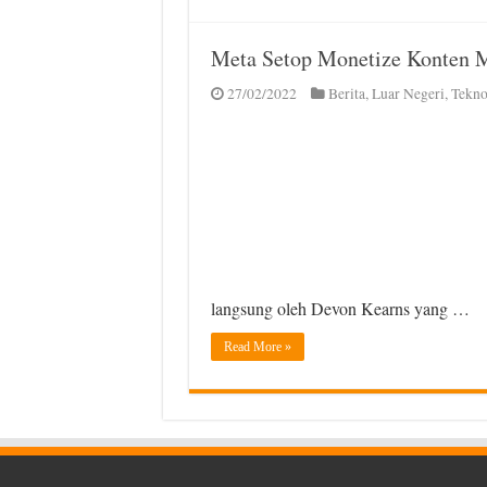
Meta Setop Monetize Konten M
27/02/2022
Berita
,
Luar Negeri
,
Tekno
langsung oleh Devon Kearns yang …
Read More »