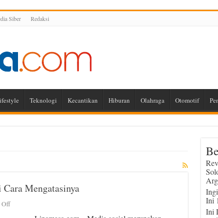
ia Siber
Redaksi
ifestyle
Teknologi
Kecantikan
Hiburan
Olahraga
Otomotif
Pe
Be
Rev
Sol
Arg
 Cara Mengatasinya
Ing
Ini
on
 Off
Ini
Akun