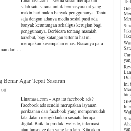
Linamasa.com – Media sosial merupakan
Terk
Facebook
salah satu sarana untuk bermasyarakat yang
Kena
Gel
makin hari makin banyak penggunanya. Tentu
Hack?
Men
Ini
saja dengan adanya media sosial pasti ada
Men
Cara
banyak keuntungan sekaligus kerugian bagi
Sin
Mengatasinya
Jak
penggunanya. Berbicara tentang masalah
Jaka
tersebut, bagi kalangan tertentu hal ini
Was
merupakan kesempatan emas. Biasanya para
Sat
anan dari …
Car
yan
Rev
Lam
Dun
g Benar Agar Tepat Sasaran
Ini
Men
on
 Off
hin
Cara
Linamasa.com – Apa itu facebook ads?
Setting
GEG
Facebook ads sendiri merupakan layanan
Facebook
Int
periklanan dari facebook yang mempermudah
Ads
Waj
yang
kita dalam mengiklankan sesuatu berupa
Sin
Benar
digital. Baik itu produk, website, informasi
Ali
Agar
yan
atau fanspage dan yang lain lain. Kita akan