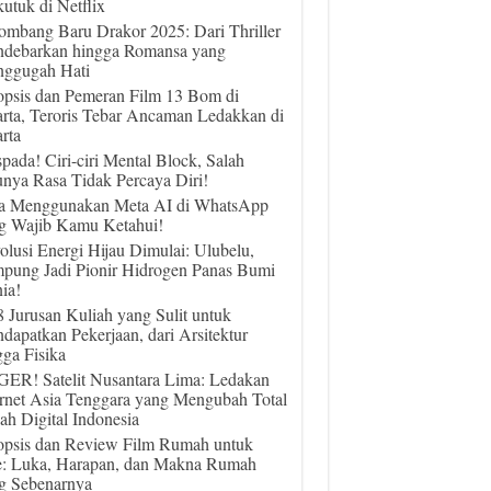
utuk di Netflix
ombang Baru Drakor 2025: Dari Thriller
debarkan hingga Romansa yang
ggugah Hati
opsis dan Pemeran Film 13 Bom di
arta, Teroris Tebar Ancaman Ledakkan di
rta
pada! Ciri-ciri Mental Block, Salah
unya Rasa Tidak Percaya Diri!
a Menggunakan Meta AI di WhatsApp
g Wajib Kamu Ketahui!
olusi Energi Hijau Dimulai: Ulubelu,
pung Jadi Pionir Hidrogen Panas Bumi
ia!
 8 Jurusan Kuliah yang Sulit untuk
dapatkan Pekerjaan, dari Arsitektur
gga Fisika
ER! Satelit Nusantara Lima: Ledakan
ernet Asia Tenggara yang Mengubah Total
ah Digital Indonesia
opsis dan Review Film Rumah untuk
e: Luka, Harapan, dan Makna Rumah
g Sebenarnya