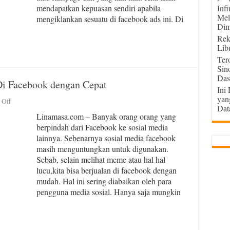
Tepat
mendapatkan kepuasan sendiri apabila
Inf
Sasaran
Mel
mengiklankan sesuatu di facebook ads ini. Di
Dim
Rek
Lib
Ter
Sin
Das
Di Facebook dengan Cepat
Ini
yan
on
 Off
Dat
5
Linamasa.com – Banyak orang orang yang
Cara
berpindah dari Facebook ke sosial media
Berjualan
lainnya. Sebenarnya sosial media facebook
Laris
Manis
masih menguntungkan untuk digunakan.
Di
Sebab, selain melihat meme atau hal hal
Facebook
lucu,kita bisa berjualan di facebook dengan
dengan
mudah. Hal ini sering diabaikan oleh para
Cepat
pengguna media sosial. Hanya saja mungkin