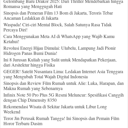
Gelombang Baru Drakor 2025: Dari Thriller Mendebarkan hingga
Romansa yang Menggugah Hati
Sinopsis dan Pemeran Film 13 Bom di Jakarta, Teroris Tebar
Ancaman Ledakkan di Jakarta
Waspada! Ciri-ciri Mental Block, Salah Satunya Rasa Tidak
Percaya Diri!
Cara Menggunakan Meta AI di WhatsApp yang Wajib Kamu
Ketahui!
Revolusi Energi Hijau Dimulai: Ulubelu, Lampung Jadi Pionir
Hidrogen Panas Bumi Dunia!
Ini 8 Jurusan Kuliah yang Sulit untuk Mendapatkan Pekerjaan,
dari Arsitektur hingga Fisika
GEGER! Satelit Nusantara Lima: Ledakan Internet Asia Tenggara
yang Mengubah Total Wajah Digital Indonesia
Sinopsis dan Review Film Rumah untuk Alie: Luka, Harapan, dan
Makna Rumah yang Sebenarnya
Infinix Note 50 Pro Plus 5G Resmi Meluncur: Spesifikasi Canggih
dengan Chip Dimensity 8350
Rekomendasi Wisata di Sekitar Jakarta untuk Libur Long
Weekend
Teror Jin Perusak Rumah Tangga! Ini Sinopsis dan Pemain Film
Horor Terbaru Dasim