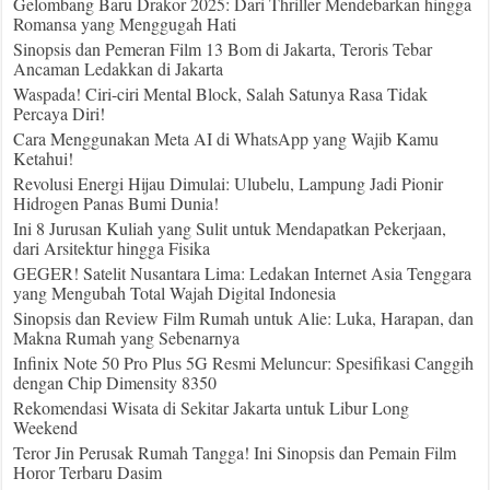
Gelombang Baru Drakor 2025: Dari Thriller Mendebarkan hingga
Romansa yang Menggugah Hati
Sinopsis dan Pemeran Film 13 Bom di Jakarta, Teroris Tebar
Ancaman Ledakkan di Jakarta
Waspada! Ciri-ciri Mental Block, Salah Satunya Rasa Tidak
Percaya Diri!
Cara Menggunakan Meta AI di WhatsApp yang Wajib Kamu
Ketahui!
Revolusi Energi Hijau Dimulai: Ulubelu, Lampung Jadi Pionir
Hidrogen Panas Bumi Dunia!
Ini 8 Jurusan Kuliah yang Sulit untuk Mendapatkan Pekerjaan,
dari Arsitektur hingga Fisika
GEGER! Satelit Nusantara Lima: Ledakan Internet Asia Tenggara
yang Mengubah Total Wajah Digital Indonesia
Sinopsis dan Review Film Rumah untuk Alie: Luka, Harapan, dan
Makna Rumah yang Sebenarnya
Infinix Note 50 Pro Plus 5G Resmi Meluncur: Spesifikasi Canggih
dengan Chip Dimensity 8350
Rekomendasi Wisata di Sekitar Jakarta untuk Libur Long
Weekend
Teror Jin Perusak Rumah Tangga! Ini Sinopsis dan Pemain Film
Horor Terbaru Dasim