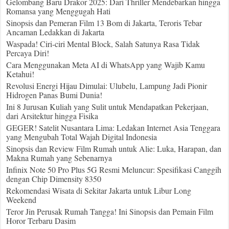
Gelombang Baru Drakor 2025: Dari Thriller Mendebarkan hingga
Romansa yang Menggugah Hati
Sinopsis dan Pemeran Film 13 Bom di Jakarta, Teroris Tebar
Ancaman Ledakkan di Jakarta
Waspada! Ciri-ciri Mental Block, Salah Satunya Rasa Tidak
Percaya Diri!
Cara Menggunakan Meta AI di WhatsApp yang Wajib Kamu
Ketahui!
Revolusi Energi Hijau Dimulai: Ulubelu, Lampung Jadi Pionir
Hidrogen Panas Bumi Dunia!
Ini 8 Jurusan Kuliah yang Sulit untuk Mendapatkan Pekerjaan,
dari Arsitektur hingga Fisika
GEGER! Satelit Nusantara Lima: Ledakan Internet Asia Tenggara
yang Mengubah Total Wajah Digital Indonesia
Sinopsis dan Review Film Rumah untuk Alie: Luka, Harapan, dan
Makna Rumah yang Sebenarnya
Infinix Note 50 Pro Plus 5G Resmi Meluncur: Spesifikasi Canggih
dengan Chip Dimensity 8350
Rekomendasi Wisata di Sekitar Jakarta untuk Libur Long
Weekend
Teror Jin Perusak Rumah Tangga! Ini Sinopsis dan Pemain Film
Horor Terbaru Dasim