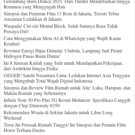
Gelombang Baru Drakor 2025: Dari Thriller Mendebarkan hingga
Romansa yang Menggugah Hati
Sinopsis dan Pemeran Film 13 Bom di Jakarta, Teroris Tebar
Ancaman Ledakkan di Jakarta
Waspada! Ciri-ciri Mental Block, Salah Satunya Rasa Tidak
Percaya Diri!
Cara Menggunakan Meta AI di WhatsApp yang Wajib Kamu
Ketahui!
Revolusi Energi Hijau Dimulai: Ulubelu, Lampung Jadi Pionir
Hidrogen Panas Bumi Dunia!
Ini 8 Jurusan Kuliah yang Sulit untuk Mendapatkan Pekerjaan,
dari Arsitektur hingga Fisika
GEGER! Satelit Nusantara Lima: Ledakan Internet Asia Tenggara
yang Mengubah Total Wajah Digital Indonesia
Sinopsis dan Review Film Rumah untuk Alie: Luka, Harapan, dan
Makna Rumah yang Sebenarnya
Infinix Note 50 Pro Plus 5G Resmi Meluncur: Spesifikasi Canggih
dengan Chip Dimensity 8350
Rekomendasi Wisata di Sekitar Jakarta untuk Libur Long
Weekend
Teror Jin Perusak Rumah Tangga! Ini Sinopsis dan Pemain Film
Horor Terbaru Dasim