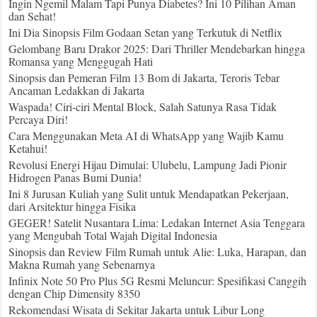
Ingin Ngemil Malam Tapi Punya Diabetes? Ini 10 Pilihan Aman
dan Sehat!
Ini Dia Sinopsis Film Godaan Setan yang Terkutuk di Netflix
Gelombang Baru Drakor 2025: Dari Thriller Mendebarkan hingga
Romansa yang Menggugah Hati
Sinopsis dan Pemeran Film 13 Bom di Jakarta, Teroris Tebar
Ancaman Ledakkan di Jakarta
Waspada! Ciri-ciri Mental Block, Salah Satunya Rasa Tidak
Percaya Diri!
Cara Menggunakan Meta AI di WhatsApp yang Wajib Kamu
Ketahui!
Revolusi Energi Hijau Dimulai: Ulubelu, Lampung Jadi Pionir
Hidrogen Panas Bumi Dunia!
Ini 8 Jurusan Kuliah yang Sulit untuk Mendapatkan Pekerjaan,
dari Arsitektur hingga Fisika
GEGER! Satelit Nusantara Lima: Ledakan Internet Asia Tenggara
yang Mengubah Total Wajah Digital Indonesia
Sinopsis dan Review Film Rumah untuk Alie: Luka, Harapan, dan
Makna Rumah yang Sebenarnya
Infinix Note 50 Pro Plus 5G Resmi Meluncur: Spesifikasi Canggih
dengan Chip Dimensity 8350
Rekomendasi Wisata di Sekitar Jakarta untuk Libur Long