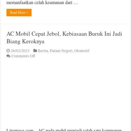
memanfaatkan celah keamanan dari …
Read More »
AC Mobil Cepat Jebol, Kebiasaan Buruk Ini Jadi
Biang Keroknya
26/02/2023
Berita
,
Dalam Negeri
,
Otomotif
on
Comments Off
AC
Mobil
Cepat
Jebol,
Kebiasaan
Buruk
Ini
Jadi
Biang
Keroknya
Linamasa.com – AC pada mobil menjadi salah satu komponen