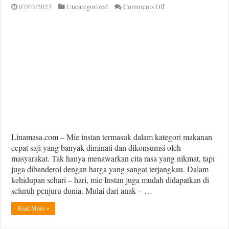
on
07/03/2023
Uncategorized
Comments Off
Ini
Daftar
Merk
Produsen
Mie
Instan
Kelas
Dunia
Linamasa.com – Mie instan termasuk dalam kategori makanan
cepat saji yang banyak diminati dan dikonsumsi oleh
masyarakat. Tak hanya menawarkan cita rasa yang nikmat, tapi
juga dibanderol dengan harga yang sangat terjangkau. Dalam
kehidupan sehari – hari, mie Instan juga mudah didapatkan di
seluruh penjuru dunia. Mulai dari anak – …
Read More »