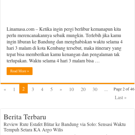
Anti
Gagal!
Linamasa.com – Ketika ingin pergi berlibur kemanapun kita
perlu merencanakannya sebaik mungkin. Terlebih jika kamu
ingin liburan ke Bandung dan menghabiskan waktu selama 4
hari 3 malam di kota Kembang tersebut, maka itinerary yang
tepat bisa memberikan kamu kenangan dan pengalaman tak
terlupakan. Waktu selama 4 hari 3 malam bisa …
Read More »
2
«
1
3
4
5
»
10
20
30
...
Page 2 of 46
Last »
Berita Terbaru
Review Rute Estafet Blitar ke Bandung via Solo: Sensasi Waktu
Tempuh Setara KA Argo Wilis