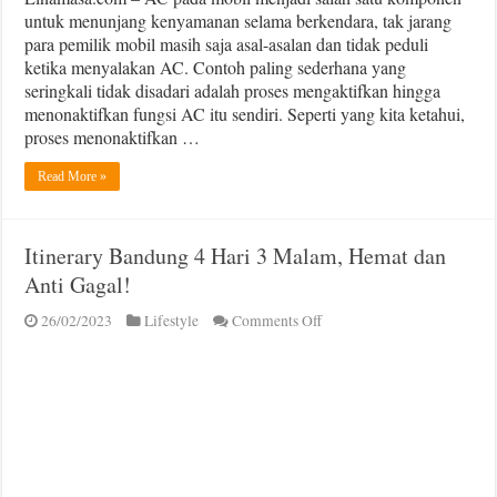
untuk menunjang kenyamanan selama berkendara, tak jarang
para pemilik mobil masih saja asal-asalan dan tidak peduli
ketika menyalakan AC. Contoh paling sederhana yang
seringkali tidak disadari adalah proses mengaktifkan hingga
menonaktifkan fungsi AC itu sendiri. Seperti yang kita ketahui,
proses menonaktifkan …
Read More »
Itinerary Bandung 4 Hari 3 Malam, Hemat dan
Anti Gagal!
on
26/02/2023
Lifestyle
Comments Off
Itinerary
Bandung
4
Hari
3
Malam,
Hemat
dan