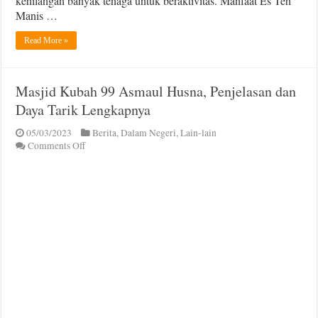
kehilangan banyak tenaga untuk beraktivitas. Manfaat Es Teh
Manis …
Read More »
Masjid Kubah 99 Asmaul Husna, Penjelasan dan
Daya Tarik Lengkapnya
05/03/2023
Berita
,
Dalam Negeri
,
Lain-lain
on
Comments Off
Masjid
Kubah
99
Asmaul
Husna,
Penjelasan
dan
Daya
Tarik
Lengkapnya