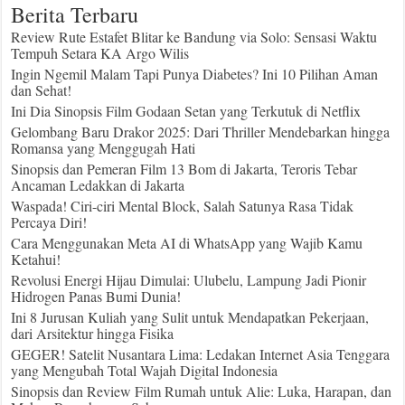
Berita Terbaru
Review Rute Estafet Blitar ke Bandung via Solo: Sensasi Waktu
Tempuh Setara KA Argo Wilis
Ingin Ngemil Malam Tapi Punya Diabetes? Ini 10 Pilihan Aman
dan Sehat!
Ini Dia Sinopsis Film Godaan Setan yang Terkutuk di Netflix
Gelombang Baru Drakor 2025: Dari Thriller Mendebarkan hingga
Romansa yang Menggugah Hati
Sinopsis dan Pemeran Film 13 Bom di Jakarta, Teroris Tebar
Ancaman Ledakkan di Jakarta
Waspada! Ciri-ciri Mental Block, Salah Satunya Rasa Tidak
Percaya Diri!
Cara Menggunakan Meta AI di WhatsApp yang Wajib Kamu
Ketahui!
Revolusi Energi Hijau Dimulai: Ulubelu, Lampung Jadi Pionir
Hidrogen Panas Bumi Dunia!
Ini 8 Jurusan Kuliah yang Sulit untuk Mendapatkan Pekerjaan,
dari Arsitektur hingga Fisika
GEGER! Satelit Nusantara Lima: Ledakan Internet Asia Tenggara
yang Mengubah Total Wajah Digital Indonesia
Sinopsis dan Review Film Rumah untuk Alie: Luka, Harapan, dan