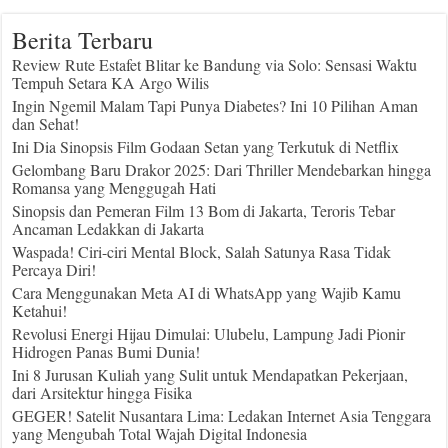
Berita Terbaru
Review Rute Estafet Blitar ke Bandung via Solo: Sensasi Waktu
Tempuh Setara KA Argo Wilis
Ingin Ngemil Malam Tapi Punya Diabetes? Ini 10 Pilihan Aman
dan Sehat!
Ini Dia Sinopsis Film Godaan Setan yang Terkutuk di Netflix
Gelombang Baru Drakor 2025: Dari Thriller Mendebarkan hingga
Romansa yang Menggugah Hati
Sinopsis dan Pemeran Film 13 Bom di Jakarta, Teroris Tebar
Ancaman Ledakkan di Jakarta
Waspada! Ciri-ciri Mental Block, Salah Satunya Rasa Tidak
Percaya Diri!
Cara Menggunakan Meta AI di WhatsApp yang Wajib Kamu
Ketahui!
Revolusi Energi Hijau Dimulai: Ulubelu, Lampung Jadi Pionir
Hidrogen Panas Bumi Dunia!
Ini 8 Jurusan Kuliah yang Sulit untuk Mendapatkan Pekerjaan,
dari Arsitektur hingga Fisika
GEGER! Satelit Nusantara Lima: Ledakan Internet Asia Tenggara
yang Mengubah Total Wajah Digital Indonesia