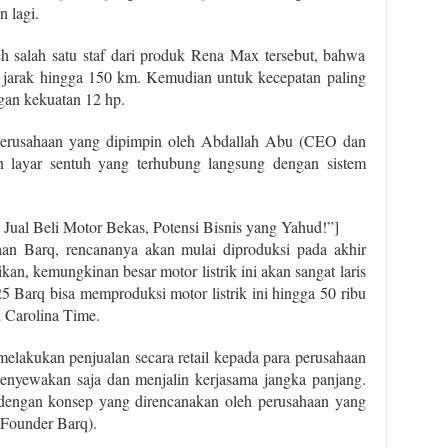
n lagi.
h salah satu staf dari produk Rena Max tersebut, bahwa
h jarak hingga 150 km. Kemudian untuk kecepatan paling
gan kekuatan 12 hp.
n perusahaan yang dipimpin oleh Abdallah Abu (CEO dan
n layar sentuh yang terhubung langsung dengan sistem
Jual Beli Motor Bekas, Potensi Bisnis yang Yahud!”]
haan Barq, rencananya akan mulai diproduksi pada akhir
kan, kemungkinan besar motor listrik ini akan sangat laris
25 Barq bisa memproduksi motor listrik ini hingga 50 ribu
h Carolina Time.
melakukan penjualan secara retail kepada para perusahaan
menyewakan saja dan menjalin kerjasama jangka panjang.
k dengan konsep yang direncanakan oleh perusahaan yang
Founder Barq).