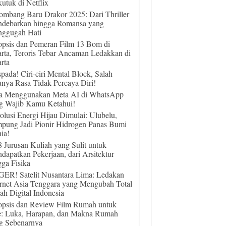
utuk di Netflix
ombang Baru Drakor 2025: Dari Thriller
debarkan hingga Romansa yang
ggugah Hati
opsis dan Pemeran Film 13 Bom di
arta, Teroris Tebar Ancaman Ledakkan di
rta
pada! Ciri-ciri Mental Block, Salah
unya Rasa Tidak Percaya Diri!
a Menggunakan Meta AI di WhatsApp
g Wajib Kamu Ketahui!
olusi Energi Hijau Dimulai: Ulubelu,
pung Jadi Pionir Hidrogen Panas Bumi
ia!
 8 Jurusan Kuliah yang Sulit untuk
dapatkan Pekerjaan, dari Arsitektur
gga Fisika
ER! Satelit Nusantara Lima: Ledakan
ernet Asia Tenggara yang Mengubah Total
ah Digital Indonesia
opsis dan Review Film Rumah untuk
e: Luka, Harapan, dan Makna Rumah
g Sebenarnya