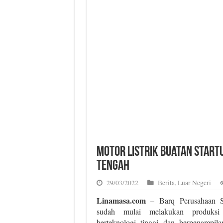
Motor Listrik Buatan Start
Tengah
29/03/2022
Berita
,
Luar Negeri
Linamasa.com
– Barq Perusahaan S
sudah mulai melakukan produksi 
berteknologi tinggi dan berpenampi