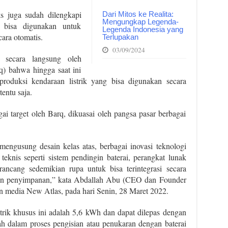
ks juga sudah dilengkapi
Dari Mitos ke Realita:
Mengungkap Legenda-
 bisa digunakan untuk
Legenda Indonesia yang
ara otomatis.
Terlupakan
03/09/2024
 secara langsung oleh
 bahwa hingga saat ini
oduksi kendaraan listrik yang bisa digunakan secara
tentu saja.
gai target oleh Barq, dikuasai oleh pangsa pasar berbagai
mengusung desain kelas atas, berbagai inovasi teknologi
teknis seperti sistem pendingin baterai, perangkat lunak
ncang sedemikian rupa untuk bisa terintegrasi secara
an penyimpanan,” kata Abdallah Abu (CEO dan Founder
an media New Atlas, pada hari Senin, 28 Maret 2022.
trik khusus ini adalah 5,6 kWh dan dapat dilepas dengan
h dalam proses pengisian atau penukaran dengan baterai