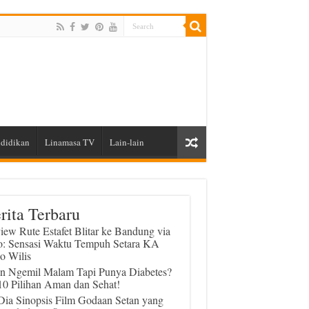
didikan
Linamasa TV
Lain-lain
rita Terbaru
iew Rute Estafet Blitar ke Bandung via
o: Sensasi Waktu Tempuh Setara KA
o Wilis
in Ngemil Malam Tapi Punya Diabetes?
 10 Pilihan Aman dan Sehat!
 Dia Sinopsis Film Godaan Setan yang