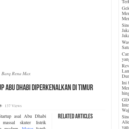
Terk
Gel
Men
Men
Sin
Jak
Jaka
Was
Sat
Car
yan
Rev
Lam
Barq Rena Max
Dun
Ini
up Abu Dhabi Diperkenalkan di Timur
Men
hin
GEG
Int
137 Views
Waj
tartup asal Abu Dhabi
Sin
Related Articles
Ali
massal skuter listrik
yan
lan modern.
Motor
listrik