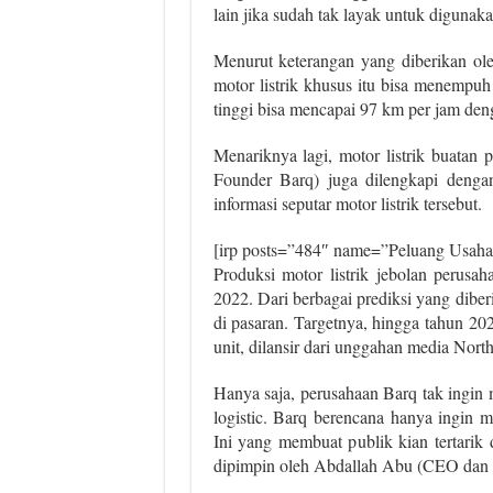
lain jika sudah tak layak untuk digunaka
Menurut keterangan yang diberikan ole
motor listrik khusus itu bisa menempu
tinggi bisa mencapai 97 km per jam den
Menariknya lagi, motor listrik buata
Founder Barq) juga dilengkapi denga
informasi seputar motor listrik tersebut.
[irp posts=”484″ name=”Peluang Usaha 
Produksi motor listrik jebolan perusa
2022. Dari berbagai prediksi yang diberi
di pasaran. Targetnya, hingga tahun 20
unit, dilansir dari unggahan media Nort
Hanya saja, perusahaan Barq tak ingin 
logistic. Barq berencana hanya ingin 
Ini yang membuat publik kian tertari
dipimpin oleh Abdallah Abu (CEO dan 