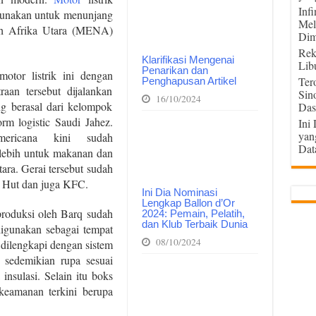
Inf
igunakan untuk menunjang
Mel
yah Afrika Utara (MENA)
Dim
Rek
Klarifikasi Mengenai
Lib
Penarikan dan
tor listrik ini dengan
Ter
Penghapusan Artikel
aan tersebut dijalankan
Sin
16/10/2024
g berasal dari kelompok
Das
m logistic Saudi Jahez.
Ini
yan
ricana kini sudah
Dat
 lebih untuk makanan dan
ra. Gerai tersebut sudah
a Hut dan juga KFC.
Ini Dia Nominasi
Lengkap Ballon d’Or
iproduksi oleh Barq sudah
2024: Pemain, Pelatih,
dan Klub Terbaik Dunia
igunakan sebagai tempat
08/10/2024
dilengkapi dengan sistem
r sedemikian rupa sesuai
nsulasi. Selain itu boks
keamanan terkini berupa