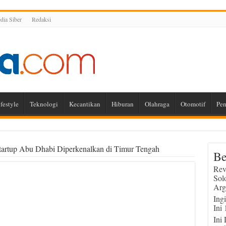
ia Siber
Redaksi
festyle
Teknologi
Kecantikan
Hiburan
Olahraga
Otomotif
Pen
Startup Abu Dhabi Diperkenalkan di Timur Tengah
Be
Rev
Sol
Arg
Ing
Ini
Ini