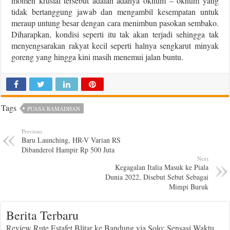
momen krusial tersebut adalah adanya oknum – oknum yang
tidak bertanggung jawab dan mengambil kesempatan untuk
meraup untung besar dengan cara menimbun pasokan sembako.
Diharapkan, kondisi seperti itu tak akan terjadi sehingga tak
menyengsarakan rakyat kecil seperti halnya sengkarut minyak
goreng yang hingga kini masih menemui jalan buntu.
Tags
PUASA RAMADHAN
Previous
Baru Launching, HR-V Varian RS
Dibanderol Hampir Rp 500 Juta
Next
Kegagalan Italia Masuk ke Piala
Dunia 2022, Disebut Sebut Sebagai
Mimpi Buruk
Berita Terbaru
Review Rute Estafet Blitar ke Bandung via Solo: Sensasi Waktu