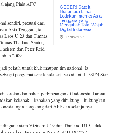
nal ajang Piala AFC
GEGER! Satelit
Nusantara Lima:
Ledakan Internet Asia
Tenggara yang
al sendiri, prestasi dari
Mengubah Total Wajah
san Asia Tenggara, ia
Digital Indonesia
nas Laos U 23 dan Timnas
15/09/2025
Timnas Thailand Senior,
i asisten dari Peter Reid
 tahun 2009.
jadi pelatih untuk klub maupun tim nasional. Ia
 sebagai pengamat sepak bola saja yakni untuk ESPN Star
adi sorotan dan bahan perbincangan di Indonesia, karena
tindakan kekanak – kanakan yang dihubung – hubungkan
onesia ingin hengkang dari AFF dan selanjutnya
ndingan antara Vietnam U19 dan Thailand U19, tidak
alahan pada gelaran ajang Piala AFF U 19 2022.