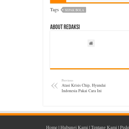
Tags
SEPAK BOLA
About Redaksi
Previous
Atasi Krisis Chip, Hyundai
Indonesia Pakai Cara Ini
Home
|
Hubungi Kami
|
Tentang Kami
|
Pedo