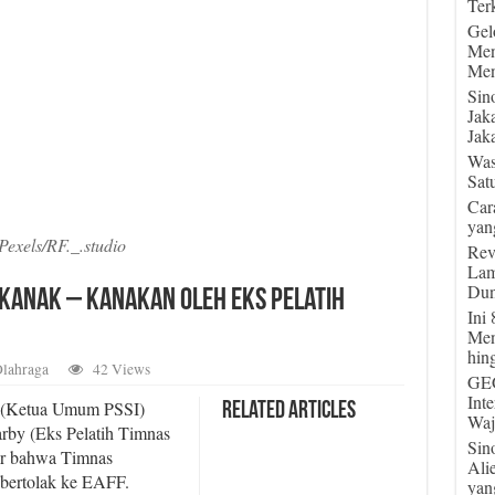
Terk
Gel
Men
Men
Sin
Jak
Jaka
Was
Sat
Car
yan
Pexels/RF._.studio
Rev
Lam
Dun
Kekanak – Kanakan oleh Eks Pelatih
Ini
Men
hin
lahraga
42 Views
GEG
Int
(Ketua Umum PSSI)
Related Articles
Waj
arby (Eks Pelatih Timnas
Sin
mor bahwa Timnas
Ali
bertolak ke EAFF.
yan