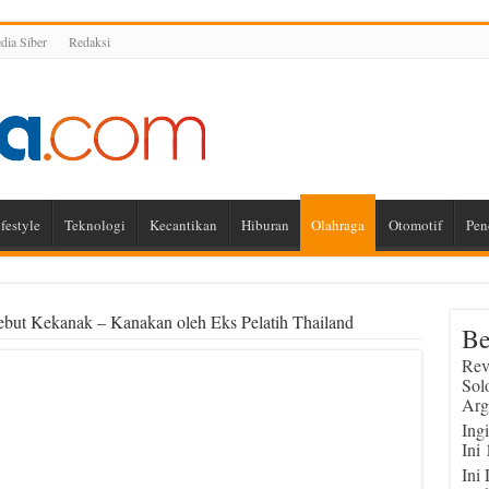
ia Siber
Redaksi
festyle
Teknologi
Kecantikan
Hiburan
Olahraga
Otomotif
Pen
ebut Kekanak – Kanakan oleh Eks Pelatih Thailand
Be
Rev
Sol
Arg
Ing
Ini
Ini