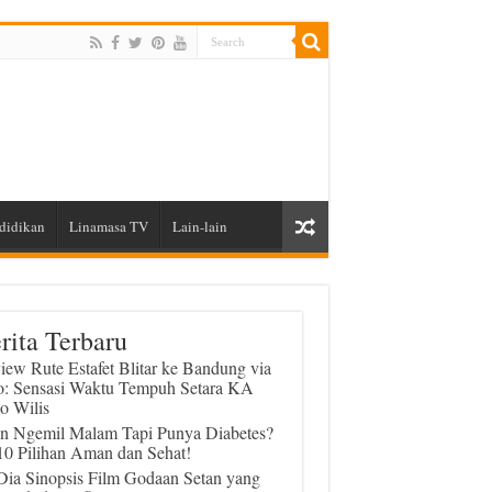
didikan
Linamasa TV
Lain-lain
rita Terbaru
iew Rute Estafet Blitar ke Bandung via
o: Sensasi Waktu Tempuh Setara KA
o Wilis
in Ngemil Malam Tapi Punya Diabetes?
 10 Pilihan Aman dan Sehat!
 Dia Sinopsis Film Godaan Setan yang