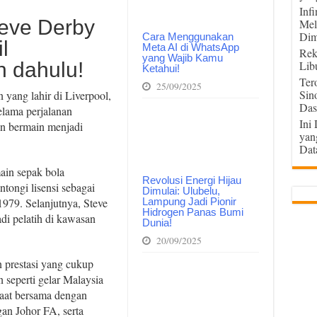
Inf
eve Derby
Mel
Dim
Cara Menggunakan
l
Meta AI di WhatsApp
Rek
yang Wajib Kamu
h dahulu!
Lib
Ketahui!
Ter
25/09/2025
Sin
 yang lahir di Liverpool,
Das
elama perjalanan
Ini
an bermain menjadi
yan
Dat
ain sepak bola
Revolusi Energi Hijau
tongi lisensi sebagai
Dimulai: Ulubelu,
Lampung Jadi Pionir
979. Selanjutnya, Steve
Hidrogen Panas Bumi
i pelatih di kawasan
Dunia!
20/09/2025
 prestasi yang cukup
n seperti gelar Malaysia
aat bersama dengan
an Johor FA, serta