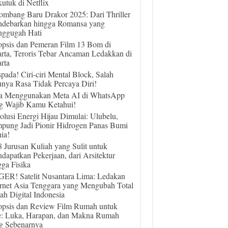
utuk di Netflix
ombang Baru Drakor 2025: Dari Thriller
debarkan hingga Romansa yang
ggugah Hati
opsis dan Pemeran Film 13 Bom di
arta, Teroris Tebar Ancaman Ledakkan di
rta
pada! Ciri-ciri Mental Block, Salah
unya Rasa Tidak Percaya Diri!
a Menggunakan Meta AI di WhatsApp
g Wajib Kamu Ketahui!
olusi Energi Hijau Dimulai: Ulubelu,
pung Jadi Pionir Hidrogen Panas Bumi
ia!
 8 Jurusan Kuliah yang Sulit untuk
dapatkan Pekerjaan, dari Arsitektur
gga Fisika
ER! Satelit Nusantara Lima: Ledakan
ernet Asia Tenggara yang Mengubah Total
ah Digital Indonesia
opsis dan Review Film Rumah untuk
e: Luka, Harapan, dan Makna Rumah
g Sebenarnya