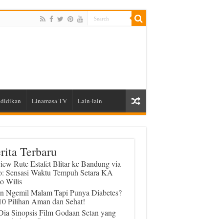
didikan
Linamasa TV
Lain-lain
rita Terbaru
iew Rute Estafet Blitar ke Bandung via
o: Sensasi Waktu Tempuh Setara KA
o Wilis
in Ngemil Malam Tapi Punya Diabetes?
 10 Pilihan Aman dan Sehat!
 Dia Sinopsis Film Godaan Setan yang