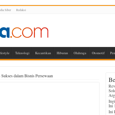
ia Siber
Redaksi
festyle
Teknologi
Kecantikan
Hiburan
Olahraga
Otomotif
Pen
 Sukses dalam Bisnis Persewaan
Be
Rev
Sol
Arg
Ing
Ini
Ini