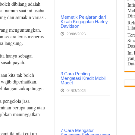
boleh dibilang adalah
Inf
Mel
a, namun saat ini usaha
Dim
ang dan semakin variasi.
Memetik Pelajaran dari
Kisah Kegagalan Harley-
Rek
Davidson
Lib
s yang menguntungkan,
20/06/2023
Ter
n secara terus menerus
Sin
ra langsung.
Das
Ini
ita hanya sebagai
yan
rsusah payah.
Dat
3 Cara Penting
an kita tak boleh
Mengatasi Kredit Mobil
 wajib diperhatikan.
Macet
ehilangan cukup tinggi.
04/03/2023
 pengelola jasa
aminan berupa uang atau
ajibkan meninggalkan
7 Cara Mengatur
emiliki nilai cukup
Keuangan Keluarga yang