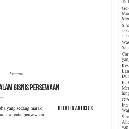
Terk
Gel
Men
Men
Sin
Jak
Jaka
Was
Sat
Car
yan
Rev
Lam
Freepik
Dun
Ini
dalam Bisnis Persewaan
Men
hin
ws
GEG
Int
saha yang sedang marak
Related Articles
Waj
ha jasa rental penyewaan
Sin
Ali
yan