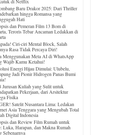
utuk di Netflix
ombang Baru Drakor 2025: Dari Thriller
debarkan hingga Romansa yang
ggugah Hati
opsis dan Pemeran Film 13 Bom di
arta, Teroris Tebar Ancaman Ledakkan di
rta
pada! Ciri-ciri Mental Block, Salah
unya Rasa Tidak Percaya Diri!
a Menggunakan Meta AI di WhatsApp
g Wajib Kamu Ketahui!
olusi Energi Hijau Dimulai: Ulubelu,
pung Jadi Pionir Hidrogen Panas Bumi
ia!
 8 Jurusan Kuliah yang Sulit untuk
dapatkan Pekerjaan, dari Arsitektur
gga Fisika
ER! Satelit Nusantara Lima: Ledakan
ernet Asia Tenggara yang Mengubah Total
ah Digital Indonesia
opsis dan Review Film Rumah untuk
e: Luka, Harapan, dan Makna Rumah
g Sebenarnya