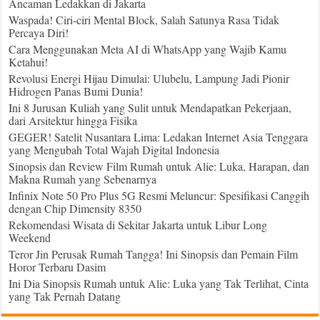
Ancaman Ledakkan di Jakarta
Waspada! Ciri-ciri Mental Block, Salah Satunya Rasa Tidak
Percaya Diri!
Cara Menggunakan Meta AI di WhatsApp yang Wajib Kamu
Ketahui!
Revolusi Energi Hijau Dimulai: Ulubelu, Lampung Jadi Pionir
Hidrogen Panas Bumi Dunia!
Ini 8 Jurusan Kuliah yang Sulit untuk Mendapatkan Pekerjaan,
dari Arsitektur hingga Fisika
GEGER! Satelit Nusantara Lima: Ledakan Internet Asia Tenggara
yang Mengubah Total Wajah Digital Indonesia
Sinopsis dan Review Film Rumah untuk Alie: Luka, Harapan, dan
Makna Rumah yang Sebenarnya
Infinix Note 50 Pro Plus 5G Resmi Meluncur: Spesifikasi Canggih
dengan Chip Dimensity 8350
Rekomendasi Wisata di Sekitar Jakarta untuk Libur Long
Weekend
Teror Jin Perusak Rumah Tangga! Ini Sinopsis dan Pemain Film
Horor Terbaru Dasim
Ini Dia Sinopsis Rumah untuk Alie: Luka yang Tak Terlihat, Cinta
yang Tak Pernah Datang