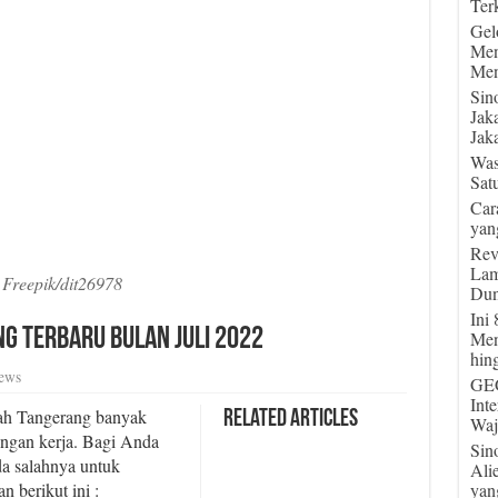
Terk
Gel
Men
Men
Sin
Jak
Jaka
Was
Sat
Car
yan
Rev
Lam
Freepik/dit26978
Dun
Ini
g Terbaru Bulan Juli 2022
Men
hin
ews
GEG
Int
erah Tangerang banyak
Related Articles
Waj
ngan kerja. Bagi Anda
Sin
da salahnya untuk
Ali
yan
 berikut ini :