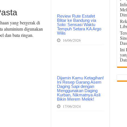
Inf
Mel
Pasta
Dim
Review Rute Estafet
Blitar ke Bandung via
Rek
haan yang bergerak di
Solo: Sensasi Waktu
Lib
ta aluminium digunakan
Tempuh Setara KA Argo
Ter
Wilis
l dan bata ringan.
Sin
16/06/2026
Das
Ini
yan
Dat
Dijamin Kamu Ketagihan!
Ini Resep Garang Asem
Daging Sapi dengan
Menggunakan Daging
Kurban, Nikmatnya Asli
Bikin Merem Melek!
17/06/2024