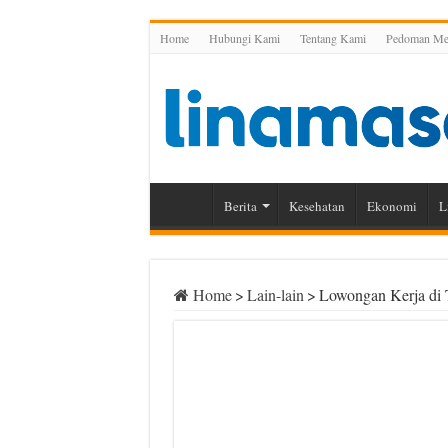
Home
Hubungi Kami
Tentang Kami
Pedoman Med
Berita
Kesehatan
Ekonomi
L
Home
>
Lain-lain
>
Lowongan Kerja di 