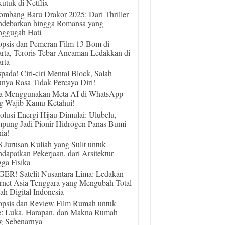
utuk di Netflix
ombang Baru Drakor 2025: Dari Thriller
debarkan hingga Romansa yang
ggugah Hati
opsis dan Pemeran Film 13 Bom di
arta, Teroris Tebar Ancaman Ledakkan di
rta
pada! Ciri-ciri Mental Block, Salah
unya Rasa Tidak Percaya Diri!
a Menggunakan Meta AI di WhatsApp
g Wajib Kamu Ketahui!
olusi Energi Hijau Dimulai: Ulubelu,
pung Jadi Pionir Hidrogen Panas Bumi
ia!
 8 Jurusan Kuliah yang Sulit untuk
dapatkan Pekerjaan, dari Arsitektur
gga Fisika
ER! Satelit Nusantara Lima: Ledakan
ernet Asia Tenggara yang Mengubah Total
ah Digital Indonesia
opsis dan Review Film Rumah untuk
e: Luka, Harapan, dan Makna Rumah
g Sebenarnya