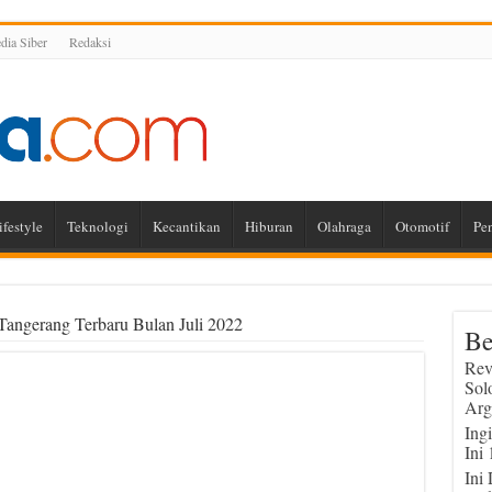
ia Siber
Redaksi
ifestyle
Teknologi
Kecantikan
Hiburan
Olahraga
Otomotif
Pe
Tangerang Terbaru Bulan Juli 2022
Be
Rev
Sol
Arg
Ing
Ini
Ini