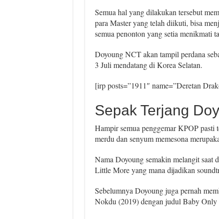
Semua hal yang dilakukan tersebut mem
para Master yang telah diikuti, bisa me
semua penonton yang setia menikmati ta
Doyoung NCT akan tampil perdana sebag
3 Juli mendatang di Korea Selatan.
[irp posts=”1911″ name=”Deretan Drako
Sepak Terjang Do
Hampir semua penggemar KPOP pasti te
merdu dan senyum memesona merupakan
Nama Doyoung semakin melangit saat d
Little More yang mana dijadikan soundt
Sebelumnya Doyoung juga pernah memba
Nokdu (2019) dengan judul Baby Only 