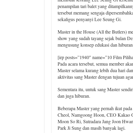
penampilan tari balet yang ditampilkanny
tersebut memang sengaja dipersembahka
sekaligus penyanyi Lee Seung Gi.
Master in the House (All the Butlers) m
show yang sudah tayang sejak bulan De
mengusung konsep edukasi dan hiburan 
[irp posts=”1940″ name=”10 Film Pilih
Pada acara tersebut, semua member akan 
Master selama kurang lebih dua hari dan
aktivitas sang Master dengan tujuan ag
Sementara itu, untuk sang Master sendiri
dan juga hiburan.
Beberapa Master yang pernah ikut pada ac
Cheol, Namgoong Hoon, CEO Kakao Ga
Moon So Ri, Sutradara Jang Joon Hwan
Park Ji Sung dan masih banyak lagi.