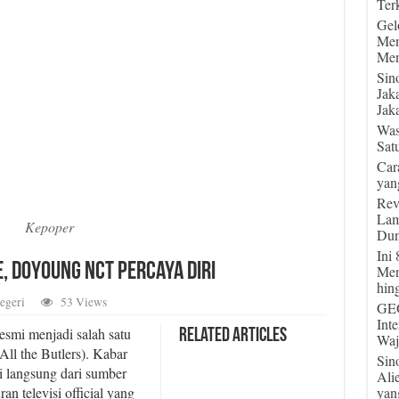
Terk
Gel
Men
Men
Sin
Jak
Jaka
Was
Sat
Car
yan
Rev
Lam
Kepoper
Dun
Ini
, Doyoung NCT Percaya Diri
Men
hin
egeri
53 Views
GEG
Int
smi menjadi salah satu
Related Articles
Waj
All the Butlers). Kabar
Sin
i langsung dari sumber
Ali
yan
n televisi official yang