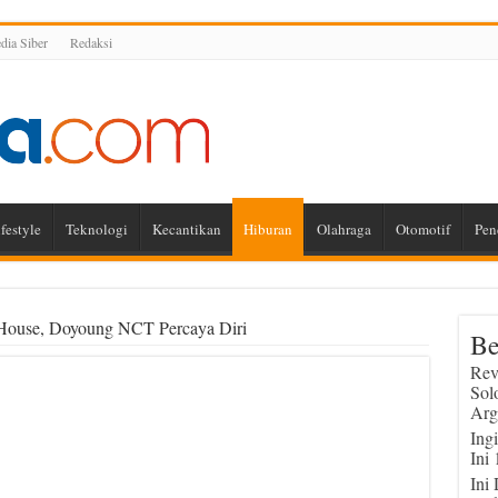
ia Siber
Redaksi
festyle
Teknologi
Kecantikan
Hiburan
Olahraga
Otomotif
Pen
 House, Doyoung NCT Percaya Diri
Be
Rev
Sol
Arg
Ing
Ini
Ini