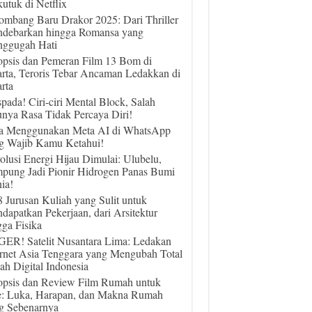
utuk di Netflix
ombang Baru Drakor 2025: Dari Thriller
debarkan hingga Romansa yang
ggugah Hati
opsis dan Pemeran Film 13 Bom di
arta, Teroris Tebar Ancaman Ledakkan di
rta
pada! Ciri-ciri Mental Block, Salah
unya Rasa Tidak Percaya Diri!
a Menggunakan Meta AI di WhatsApp
g Wajib Kamu Ketahui!
olusi Energi Hijau Dimulai: Ulubelu,
pung Jadi Pionir Hidrogen Panas Bumi
ia!
 8 Jurusan Kuliah yang Sulit untuk
dapatkan Pekerjaan, dari Arsitektur
gga Fisika
ER! Satelit Nusantara Lima: Ledakan
ernet Asia Tenggara yang Mengubah Total
ah Digital Indonesia
opsis dan Review Film Rumah untuk
e: Luka, Harapan, dan Makna Rumah
g Sebenarnya