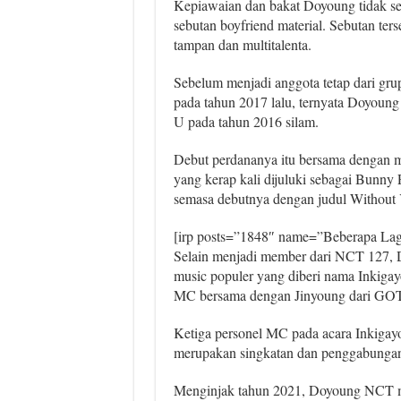
Kepiawaian dan bakat Doyoung tidak seba
sebutan boyfriend material. Sebutan ter
tampan dan multitalenta.
Sebelum menjadi anggota tetap dari gr
pada tahun 2017 lalu, ternyata Doyou
U pada tahun 2016 silam.
Debut perdananya itu bersama dengan m
yang kerap kali dijuluki sebagai Bunn
semasa debutnya dengan judul Without 
[irp posts=”1848″ name=”Beberapa Lag
Selain menjadi member dari NCT 127, D
music populer yang diberi nama Inkigay
MC bersama dengan Jinyoung dari GOT7
Ketiga personel MC pada acara Inkigay
merupakan singkatan dan penggabungan 
Menginjak tahun 2021, Doyoung NCT mu