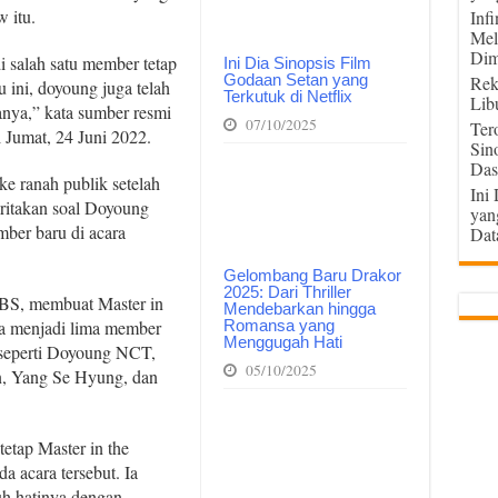
 itu.
Inf
Mel
Dim
 salah satu member tetap
Ini Dia Sinopsis Film
Godaan Setan yang
Rek
 ini, doyoung juga telah
Terkutuk di Netflix
Lib
nya,” kata sumber resmi
07/10/2025
Ter
 Jumat, 24 Juni 2022.
Sin
Das
e ranah publik setelah
Ini
ritakan soal Doyoung
yan
ber baru di acara
Dat
Gelombang Baru Drakor
2025: Dari Thriller
SBS, membuat Master in
Mendebarkan hingga
Romansa yang
a menjadi lima member
Menggugah Hati
n seperti Doyoung NCT,
05/10/2025
, Yang Se Hyung, dan
etap Master in the
 acara tersebut. Ia
h hatinya dengan