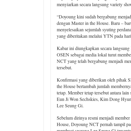
menyiarkan secara langsung variety show
“Doyoung kini sudah bergabung menjadi
dengan Master in the House. Baru – baru
menyelesaikan sejumlah syuting perdana
yang diberitakan melalui YTN pada hari
Kabar ini diungkapkan secara langsung k
OSEN sebagai media lokal turut membe
NCT yang telah bergabung menjadi mem
tersebut.
Konfirmasi yang diberikan oleh pihak 
the House bertambah jumlah memberny
tetap. Member tetap tersebut antara lai
Eun Ji Won Sechskies, Kim Dong Hyun
Lee Seung Gi.
Sebelum dirinya resmi menjadi member t
House, Doyoung NCT pernah tampil pada
membuat seorang Lee Seung Gi tersentu