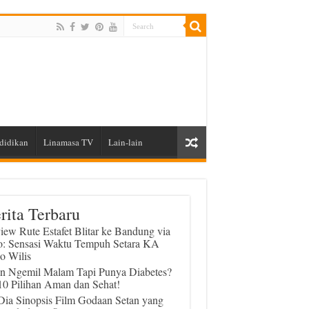
didikan
Linamasa TV
Lain-lain
rita Terbaru
iew Rute Estafet Blitar ke Bandung via
o: Sensasi Waktu Tempuh Setara KA
o Wilis
in Ngemil Malam Tapi Punya Diabetes?
 10 Pilihan Aman dan Sehat!
 Dia Sinopsis Film Godaan Setan yang