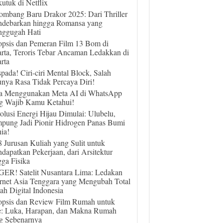
utuk di Netflix
ombang Baru Drakor 2025: Dari Thriller
debarkan hingga Romansa yang
ggugah Hati
opsis dan Pemeran Film 13 Bom di
arta, Teroris Tebar Ancaman Ledakkan di
rta
pada! Ciri-ciri Mental Block, Salah
unya Rasa Tidak Percaya Diri!
a Menggunakan Meta AI di WhatsApp
g Wajib Kamu Ketahui!
olusi Energi Hijau Dimulai: Ulubelu,
pung Jadi Pionir Hidrogen Panas Bumi
ia!
 8 Jurusan Kuliah yang Sulit untuk
dapatkan Pekerjaan, dari Arsitektur
gga Fisika
ER! Satelit Nusantara Lima: Ledakan
ernet Asia Tenggara yang Mengubah Total
ah Digital Indonesia
opsis dan Review Film Rumah untuk
e: Luka, Harapan, dan Makna Rumah
g Sebenarnya