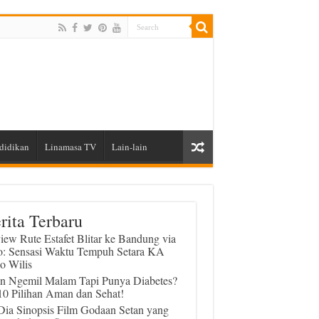
didikan
Linamasa TV
Lain-lain
rita Terbaru
iew Rute Estafet Blitar ke Bandung via
o: Sensasi Waktu Tempuh Setara KA
o Wilis
in Ngemil Malam Tapi Punya Diabetes?
 10 Pilihan Aman dan Sehat!
 Dia Sinopsis Film Godaan Setan yang