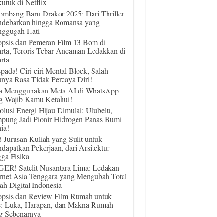
utuk di Netflix
ombang Baru Drakor 2025: Dari Thriller
debarkan hingga Romansa yang
ggugah Hati
opsis dan Pemeran Film 13 Bom di
arta, Teroris Tebar Ancaman Ledakkan di
rta
pada! Ciri-ciri Mental Block, Salah
unya Rasa Tidak Percaya Diri!
a Menggunakan Meta AI di WhatsApp
g Wajib Kamu Ketahui!
olusi Energi Hijau Dimulai: Ulubelu,
pung Jadi Pionir Hidrogen Panas Bumi
ia!
 8 Jurusan Kuliah yang Sulit untuk
dapatkan Pekerjaan, dari Arsitektur
gga Fisika
ER! Satelit Nusantara Lima: Ledakan
ernet Asia Tenggara yang Mengubah Total
ah Digital Indonesia
opsis dan Review Film Rumah untuk
e: Luka, Harapan, dan Makna Rumah
g Sebenarnya