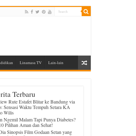
didikan
Linamasa TV
Lain-lain
rita Terbaru
iew Rute Estafet Blitar ke Bandung via
o: Sensasi Waktu Tempuh Setara KA
o Wilis
in Ngemil Malam Tapi Punya Diabetes?
 10 Pilihan Aman dan Sehat!
 Dia Sinopsis Film Godaan Setan yang