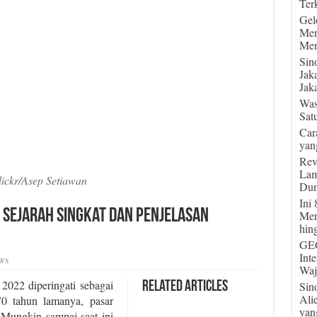
Terk
Gel
Men
Men
Sin
Jak
Jaka
Was
Sat
Car
yan
Rev
Lam
lickr/Asep Setiawan
Dun
Ini
, Sejarah Singkat dan Penjelasan
Men
hin
GEG
Int
ws
Waj
 2022 diperingati sebagai
Sin
Related Articles
Ali
0 tahun lamanya, pasar
yan
 Mungkin sampai saat ini