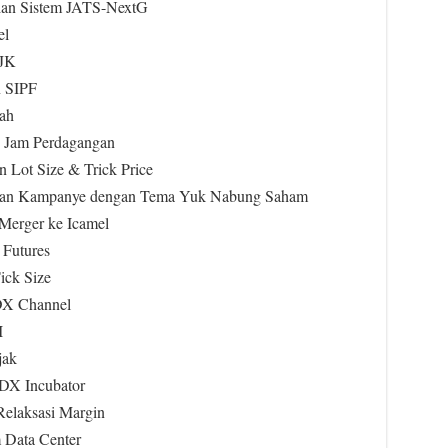
sian Sistem JATS-NextG
el
OJK
n SIPF
iah
n Jam Perdagangan
n Lot Size & Trick Price
mian Kampanye dengan Tema Yuk Nabung Saham
Merger ke Icamel
 Futures
ick Size
IDX Channel
I
jak
IDX Incubator
Relaksasi Margin
 Data Center