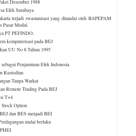
Paket Desember 1988
rsa Efek Surabaya
akarta terjadi swastanisasi yang ditandai oleh BAPEPAM
s Pasar Modal.
inya PT PEFINDO.
tem komputerisasi pada BEJ
arkan UU No 8 Tahun 1995
g sebagai Penjaminan Efek Indonesia
an Kustodian
gangan Tanpa Warkat
sian Remote Trading Pada BEJ
ksi T+4
 Stock Option
 BEJ dan BES menjadi BEI
Perdagangan mulai berlaku
n PHEI