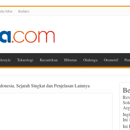
ia Siber
Redaksi
festyle
Teknologi
Kecantikan
Hiburan
Olahraga
Otomotif
Pen
donesia, Sejarah Singkat dan Penjelasan Lainnya
Be
Rev
Sol
Arg
Ing
Ini
Ini