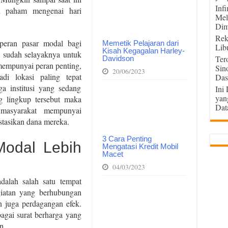
Inf
n paham mengenai hari
Mel
Dim
Rek
peran pasar modal bagi
Memetik Pelajaran dari
Lib
Kisah Kegagalan Harley-
 sudah selayaknya untuk
Ter
Davidson
 mempunyai peran penting,
Sin
20/06/2023
di lokasi paling tepat
Das
a institusi yang sedang
Ini
yan
 lingkup tersebut maka
Dat
 masyarakat mempunyai
tasikan dana mereka.
3 Cara Penting
Modal Lebih
Mengatasi Kredit Mobil
Macet
04/03/2023
adalah salah satu tempat
iatan yang berhubungan
juga perdagangan efek.
bagai surat berharga yang
n.