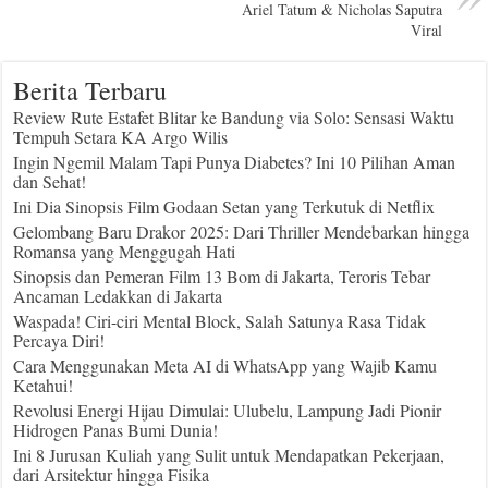
Ariel Tatum & Nicholas Saputra
Viral
Berita Terbaru
Review Rute Estafet Blitar ke Bandung via Solo: Sensasi Waktu
Tempuh Setara KA Argo Wilis
Ingin Ngemil Malam Tapi Punya Diabetes? Ini 10 Pilihan Aman
dan Sehat!
Ini Dia Sinopsis Film Godaan Setan yang Terkutuk di Netflix
Gelombang Baru Drakor 2025: Dari Thriller Mendebarkan hingga
Romansa yang Menggugah Hati
Sinopsis dan Pemeran Film 13 Bom di Jakarta, Teroris Tebar
Ancaman Ledakkan di Jakarta
Waspada! Ciri-ciri Mental Block, Salah Satunya Rasa Tidak
Percaya Diri!
Cara Menggunakan Meta AI di WhatsApp yang Wajib Kamu
Ketahui!
Revolusi Energi Hijau Dimulai: Ulubelu, Lampung Jadi Pionir
Hidrogen Panas Bumi Dunia!
Ini 8 Jurusan Kuliah yang Sulit untuk Mendapatkan Pekerjaan,
dari Arsitektur hingga Fisika