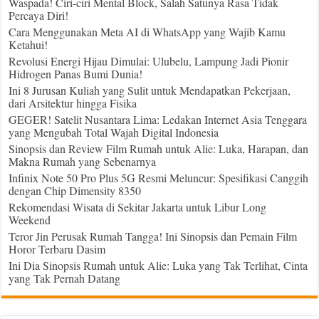
Waspada! Ciri-ciri Mental Block, Salah Satunya Rasa Tidak
Percaya Diri!
Cara Menggunakan Meta AI di WhatsApp yang Wajib Kamu
Ketahui!
Revolusi Energi Hijau Dimulai: Ulubelu, Lampung Jadi Pionir
Hidrogen Panas Bumi Dunia!
Ini 8 Jurusan Kuliah yang Sulit untuk Mendapatkan Pekerjaan,
dari Arsitektur hingga Fisika
GEGER! Satelit Nusantara Lima: Ledakan Internet Asia Tenggara
yang Mengubah Total Wajah Digital Indonesia
Sinopsis dan Review Film Rumah untuk Alie: Luka, Harapan, dan
Makna Rumah yang Sebenarnya
Infinix Note 50 Pro Plus 5G Resmi Meluncur: Spesifikasi Canggih
dengan Chip Dimensity 8350
Rekomendasi Wisata di Sekitar Jakarta untuk Libur Long
Weekend
Teror Jin Perusak Rumah Tangga! Ini Sinopsis dan Pemain Film
Horor Terbaru Dasim
Ini Dia Sinopsis Rumah untuk Alie: Luka yang Tak Terlihat, Cinta
yang Tak Pernah Datang