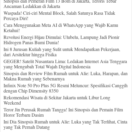
Sinopsis dan Pemeran Film 13 Bom di Jakarta, Teroris Tebar
Ancaman Ledakkan di Jakarta
Waspada! Ciri-ciri Mental Block, Salah Satunya Rasa Tidak
Percaya Diri!
Cara Menggunakan Meta AI di WhatsApp yang Wajib Kamu
Ketahui!
Revolusi Energi Hijau Dimulai: Ulubelu, Lampung Jadi Pionir
Hidrogen Panas Bumi Dunia!
Ini 8 Jurusan Kuliah yang Sulit untuk Mendapatkan Pekerjaan,
dari Arsitektur hingga Fisika
GEGER! Satelit Nusantara Lima: Ledakan Internet Asia Tenggara
yang Mengubah Total Wajah Digital Indonesia
Sinopsis dan Review Film Rumah untuk Alie: Luka, Harapan, dan
Makna Rumah yang Sebenarnya
Infinix Note 50 Pro Plus 5G Resmi Meluncur: Spesifikasi Canggih
dengan Chip Dimensity 8350
Rekomendasi Wisata di Sekitar Jakarta untuk Libur Long
Weekend
Teror Jin Perusak Rumah Tangga! Ini Sinopsis dan Pemain Film
Horor Terbaru Dasim
Ini Dia Sinopsis Rumah untuk Alie: Luka yang Tak Terlihat, Cinta
yang Tak Pernah Datang