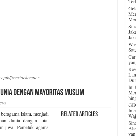
Terk
Gel
Men
Men
Sin
Jak
Jaka
Was
Sat
Car
yan
Rev
Lam
eepik/freestockcenter
Dun
Ini
Dunia dengan Mayoritas Muslim
Men
hin
ews
GEG
Int
beragama Islam, menjadi
Related Articles
Waj
han dunia dengan total
Sin
ar jiwa. Pemeluk agama
Ali
yan