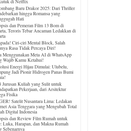
utuk di Netflix
ombang Baru Drakor 2025: Dari Thriller
debarkan hingga Romansa yang
ggugah Hati
opsis dan Pemeran Film 13 Bom di
arta, Teroris Tebar Ancaman Ledakkan di
rta
pada! Ciri-ciri Mental Block, Salah
unya Rasa Tidak Percaya Diri!
a Menggunakan Meta AI di WhatsApp
g Wajib Kamu Ketahui!
olusi Energi Hijau Dimulai: Ulubelu,
pung Jadi Pionir Hidrogen Panas Bumi
ia!
 8 Jurusan Kuliah yang Sulit untuk
dapatkan Pekerjaan, dari Arsitektur
gga Fisika
ER! Satelit Nusantara Lima: Ledakan
ernet Asia Tenggara yang Mengubah Total
ah Digital Indonesia
opsis dan Review Film Rumah untuk
e: Luka, Harapan, dan Makna Rumah
g Sebenarnya