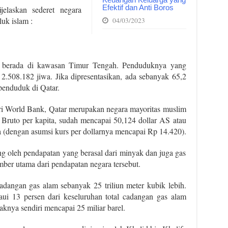
Efektif dan Anti Boros
elaskan sederet negara
uk islam :
04/03/2023
 berada di kawasan Timur Tengah. Penduduknya yang
.508.182 jiwa. Jika dipresentasikan, ada sebanyak 65,2
penduduk di Qatar.
dari World Bank, Qatar merupakan negara mayoritas muslim
 Bruto per kapita, sudah mencapai 50,124 dollar AS atau
a (dengan asumsi kurs per dollarnya mencapai Rp 14.420).
g oleh pendapatan yang berasal dari minyak dan juga gas
mber utama dari pendapatan negara tersebut.
cadangan gas alam sebanyak 25 triliun meter kubik lebih.
i 13 persen dari keseluruhan total cadangan gas alam
nya sendiri mencapai 25 miliar barel.