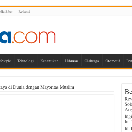
ia Siber
Redaksi
festyle
Teknologi
Kecantikan
Hiburan
Olahraga
Otomotif
Pen
kaya di Dunia dengan Mayoritas Muslim
Be
Rev
Sol
Arg
Ing
Ini
Ini