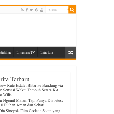
didikan
Linamasa TV
Lain-lain
rita Terbaru
iew Rute Estafet Blitar ke Bandung via
o: Sensasi Waktu Tempuh Setara KA
o Wilis
in Ngemil Malam Tapi Punya Diabetes?
 10 Pilihan Aman dan Sehat!
 Dia Sinopsis Film Godaan Setan yang