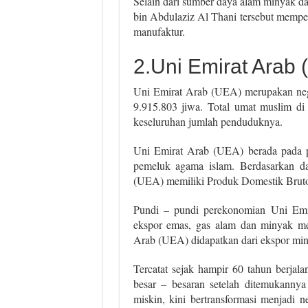
Selain dari sumber daya alam minyak da
bin Abdulaziz Al Thani tersebut memper
manufaktur.
2.Uni Emirat Arab
Uni Emirat Arab (UEA) merupakan nega
9.915.803 jiwa. Total umat muslim di
keseluruhan jumlah penduduknya.
Uni Emirat Arab (UEA) berada pada p
pemeluk agama islam. Berdasarkan d
(UEA) memiliki Produk Domestik Bruto 
Pundi – pundi perekonomian Uni Emir
ekspor emas, gas alam dan minyak me
Arab (UEA) didapatkan dari ekspor min
Tercatat sejak hampir 60 tahun berj
besar – besaran setelah ditemukannya
miskin, kini bertransformasi menjadi