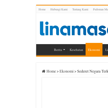
Home
Hubungi Kami
Tentang Kami
Pedoman Med
Berita
Kesehatan
Ekonomi
Li
Home
>
Ekonomi
>
Sederet Negara Ter