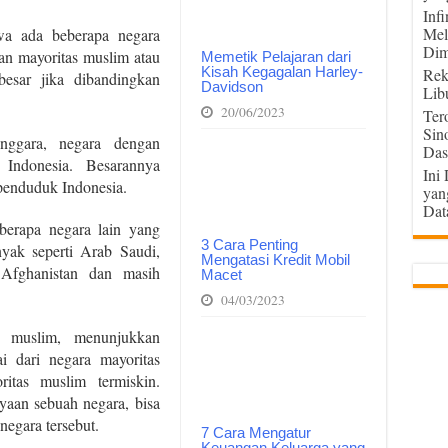
Inf
Mel
wa ada beberapa negara
Dim
 mayoritas muslim atau
Memetik Pelajaran dari
Kisah Kegagalan Harley-
Rek
esar jika dibandingkan
Davidson
Lib
20/06/2023
Ter
Sin
nggara, negara dengan
Das
 Indonesia. Besarannya
Ini
penduduk Indonesia.
yan
Dat
eberapa negara lain yang
3 Cara Penting
nyak seperti Arab Saudi,
Mengatasi Kredit Mobil
 Afghanistan dan masih
Macet
04/03/2023
s muslim, menunjukkan
 dari negara mayoritas
itas muslim termiskin.
aan sebuah negara, bisa
negara tersebut.
7 Cara Mengatur
Keuangan Keluarga yang