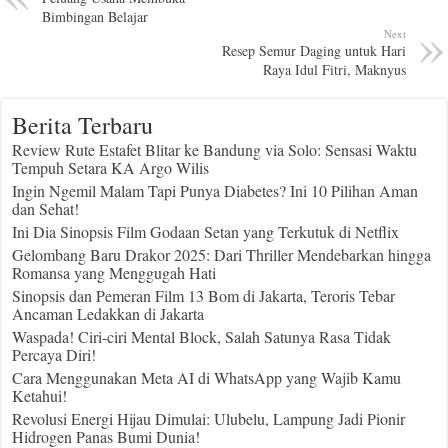
Bimbingan Belajar
Next
Resep Semur Daging untuk Hari
Raya Idul Fitri, Maknyus
Berita Terbaru
Review Rute Estafet Blitar ke Bandung via Solo: Sensasi Waktu
Tempuh Setara KA Argo Wilis
Ingin Ngemil Malam Tapi Punya Diabetes? Ini 10 Pilihan Aman
dan Sehat!
Ini Dia Sinopsis Film Godaan Setan yang Terkutuk di Netflix
Gelombang Baru Drakor 2025: Dari Thriller Mendebarkan hingga
Romansa yang Menggugah Hati
Sinopsis dan Pemeran Film 13 Bom di Jakarta, Teroris Tebar
Ancaman Ledakkan di Jakarta
Waspada! Ciri-ciri Mental Block, Salah Satunya Rasa Tidak
Percaya Diri!
Cara Menggunakan Meta AI di WhatsApp yang Wajib Kamu
Ketahui!
Revolusi Energi Hijau Dimulai: Ulubelu, Lampung Jadi Pionir
Hidrogen Panas Bumi Dunia!