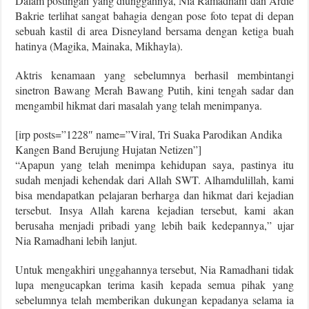
Dalam postingan yang diunggahnya, Nia Ramadhani dan Ardie
Bakrie terlihat sangat bahagia dengan pose foto tepat di depan
sebuah kastil di area Disneyland bersama dengan ketiga buah
hatinya (Magika, Mainaka, Mikhayla).
Aktris kenamaan yang sebelumnya berhasil membintangi
sinetron Bawang Merah Bawang Putih, kini tengah sadar dan
mengambil hikmat dari masalah yang telah menimpanya.
[irp posts=”1228″ name=”Viral, Tri Suaka Parodikan Andika
Kangen Band Berujung Hujatan Netizen”]
“Apapun yang telah menimpa kehidupan saya, pastinya itu
sudah menjadi kehendak dari Allah SWT. Alhamdulillah, kami
bisa mendapatkan pelajaran berharga dan hikmat dari kejadian
tersebut. Insya Allah karena kejadian tersebut, kami akan
berusaha menjadi pribadi yang lebih baik kedepannya,” ujar
Nia Ramadhani lebih lanjut.
Untuk mengakhiri unggahannya tersebut, Nia Ramadhani tidak
lupa mengucapkan terima kasih kepada semua pihak yang
sebelumnya telah memberikan dukungan kepadanya selama ia