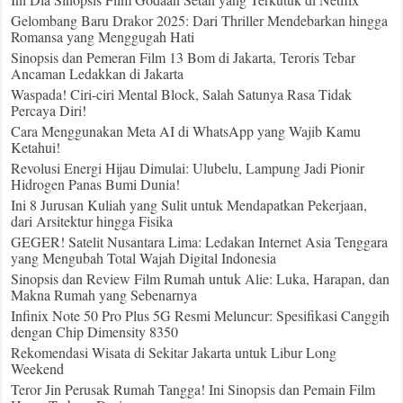
Gelombang Baru Drakor 2025: Dari Thriller Mendebarkan hingga
Romansa yang Menggugah Hati
Sinopsis dan Pemeran Film 13 Bom di Jakarta, Teroris Tebar
Ancaman Ledakkan di Jakarta
Waspada! Ciri-ciri Mental Block, Salah Satunya Rasa Tidak
Percaya Diri!
Cara Menggunakan Meta AI di WhatsApp yang Wajib Kamu
Ketahui!
Revolusi Energi Hijau Dimulai: Ulubelu, Lampung Jadi Pionir
Hidrogen Panas Bumi Dunia!
Ini 8 Jurusan Kuliah yang Sulit untuk Mendapatkan Pekerjaan,
dari Arsitektur hingga Fisika
GEGER! Satelit Nusantara Lima: Ledakan Internet Asia Tenggara
yang Mengubah Total Wajah Digital Indonesia
Sinopsis dan Review Film Rumah untuk Alie: Luka, Harapan, dan
Makna Rumah yang Sebenarnya
Infinix Note 50 Pro Plus 5G Resmi Meluncur: Spesifikasi Canggih
dengan Chip Dimensity 8350
Rekomendasi Wisata di Sekitar Jakarta untuk Libur Long
Weekend
Teror Jin Perusak Rumah Tangga! Ini Sinopsis dan Pemain Film