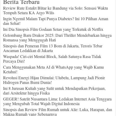
Berita Terbaru
Review Rute Estafet Blitar ke Bandung via Solo: Sensasi Waktu
Tempuh Setara KA Argo Wilis
Ingin Ngemil Malam Tapi Punya Diabetes? Ini 10 Pilihan Aman
dan Sehat!
Ini Dia Sinopsis Film Godaan Setan yang Terkutuk di Netflix
Gelombang Baru Drakor 2025: Dari Thriller Mendebarkan hingga
Romansa yang Menggugah Hati
Sinopsis dan Pemeran Film 13 Bom di Jakarta, Teroris Tebar
Ancaman Ledakkan di Jakarta
Waspada! Ciri-ciri Mental Block, Salah Satunya Rasa Tidak
Percaya Diri!
Cara Menggunakan Meta AI di WhatsApp yang Wajib Kamu
Ketahui!
Revolusi Energi Hijau Dimulai: Ulubelu, Lampung Jadi Pionir
Hidrogen Panas Bumi Dunia!
Ini 8 Jurusan Kuliah yang Sulit untuk Mendapatkan Pekerjaan,
dari Arsitektur hingga Fisika
GEGER! Satelit Nusantara Lima: Ledakan Internet Asia Tenggara
yang Mengubah Total Wajah Digital Indonesia
Sinopsis dan Review Film Rumah untuk Alie: Luka, Harapan, dan
Makna Rumah yang Sebenarnya