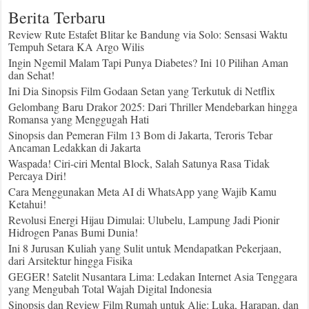
Berita Terbaru
Review Rute Estafet Blitar ke Bandung via Solo: Sensasi Waktu
Tempuh Setara KA Argo Wilis
Ingin Ngemil Malam Tapi Punya Diabetes? Ini 10 Pilihan Aman
dan Sehat!
Ini Dia Sinopsis Film Godaan Setan yang Terkutuk di Netflix
Gelombang Baru Drakor 2025: Dari Thriller Mendebarkan hingga
Romansa yang Menggugah Hati
Sinopsis dan Pemeran Film 13 Bom di Jakarta, Teroris Tebar
Ancaman Ledakkan di Jakarta
Waspada! Ciri-ciri Mental Block, Salah Satunya Rasa Tidak
Percaya Diri!
Cara Menggunakan Meta AI di WhatsApp yang Wajib Kamu
Ketahui!
Revolusi Energi Hijau Dimulai: Ulubelu, Lampung Jadi Pionir
Hidrogen Panas Bumi Dunia!
Ini 8 Jurusan Kuliah yang Sulit untuk Mendapatkan Pekerjaan,
dari Arsitektur hingga Fisika
GEGER! Satelit Nusantara Lima: Ledakan Internet Asia Tenggara
yang Mengubah Total Wajah Digital Indonesia
Sinopsis dan Review Film Rumah untuk Alie: Luka, Harapan, dan