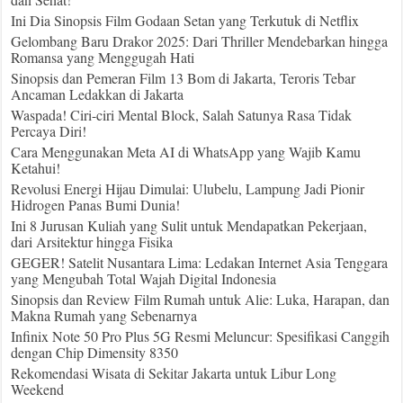
Ini Dia Sinopsis Film Godaan Setan yang Terkutuk di Netflix
Gelombang Baru Drakor 2025: Dari Thriller Mendebarkan hingga
Romansa yang Menggugah Hati
Sinopsis dan Pemeran Film 13 Bom di Jakarta, Teroris Tebar
Ancaman Ledakkan di Jakarta
Waspada! Ciri-ciri Mental Block, Salah Satunya Rasa Tidak
Percaya Diri!
Cara Menggunakan Meta AI di WhatsApp yang Wajib Kamu
Ketahui!
Revolusi Energi Hijau Dimulai: Ulubelu, Lampung Jadi Pionir
Hidrogen Panas Bumi Dunia!
Ini 8 Jurusan Kuliah yang Sulit untuk Mendapatkan Pekerjaan,
dari Arsitektur hingga Fisika
GEGER! Satelit Nusantara Lima: Ledakan Internet Asia Tenggara
yang Mengubah Total Wajah Digital Indonesia
Sinopsis dan Review Film Rumah untuk Alie: Luka, Harapan, dan
Makna Rumah yang Sebenarnya
Infinix Note 50 Pro Plus 5G Resmi Meluncur: Spesifikasi Canggih
dengan Chip Dimensity 8350
Rekomendasi Wisata di Sekitar Jakarta untuk Libur Long
Weekend